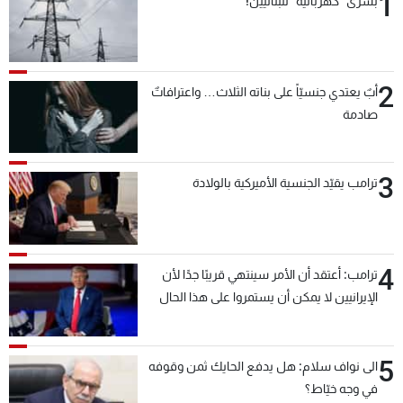
1
بشرى "كهربائية" للبنانيين!
2
أبٌ يعتدي جنسيّاً على بناته الثلاث… واعترافاتٌ
صادمة
3
ترامب يقيّد الجنسية الأميركية بالولادة
4
ترامب: أعتقد أن الأمر سينتهي قريبًا جدًا لأن
الإيرانيين لا يمكن أن يستمروا على هذا الحال
5
الى نواف سلام: هل يدفع الحايك ثمن وقوفه
في وجه خيّاط؟