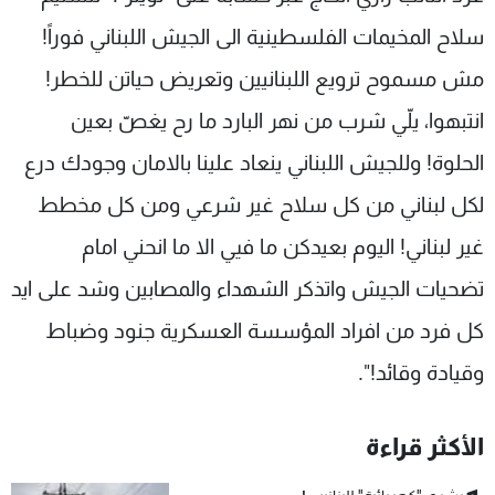
شاهد البرامج
سلاح المخيمات الفلسطينية الى الجيش اللبناني فوراً!
الترددات
مش مسموح ترويع اللبنانيين وتعريض حياتن للخطر!
انتبهوا، يلّي شرب من نهر البارد ما رح يغصّ بعين
عن MTV
وظائف
الإنـتـاج
تواصل معنا
الحلوة! وللجيش اللبناني ينعاد علينا بالامان وجودك درع
لاعلاناتكم
شروط الإسـتخدام
سياسة الخصوصية
لكل لبناني من كل سلاح غير شرعي ومن كل مخطط
غير لبناني! اليوم بعيدكن ما فيي الا ما انحني امام
تضحيات الجيش واتذكر الشهداء والمصابين وشد على ايد
كل فرد من افراد المؤسسة العسكرية جنود وضباط
وقيادة وقائد!".
الأكثر قراءة