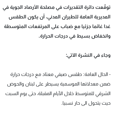
شاهد البرامج
توقّعت دائرة التقديرات في مصلحة الأرصاد الجوية في
الترددات
المديرية العامة للطيران المدني، أن يكون الطقس
غدا غائما جزئيا مع ضباب على المرتفعات المتوسطة
عن MTV
وظائف
الإنـتـاج
تواصل معنا
وانخفاض بسيط في درجات الحرارة.
لاعلاناتكم
شروط الإسـتخدام
سياسة الخصوصية
وجاء في النشرة الآتي:
- الحال العامة: طقس صيفي معتاد مع درجات حرارة
ضمن معدلاتها الموسمية يسيطر على لبنان والحوض
الشرقي للمتوسط خلال الأيام المقبلة، حتى يوم السبت
حيث يتحول الى حار نسبيا.