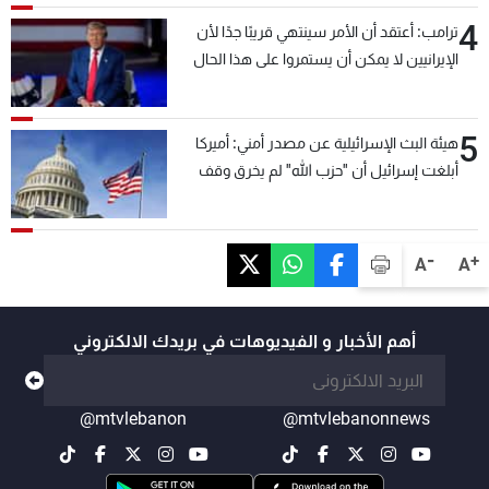
4
ترامب: أعتقد أن الأمر سينتهي قريبًا جدًا لأن
الإيرانيين لا يمكن أن يستمروا على هذا الحال
5
هيئة البث الإسرائيلية عن مصدر أمني: أميركا
أبلغت إسرائيل أن "حزب الله" لم يخرق وقف
إطلاق النار أمس في مجدل زون وطلبت منها
عدم التصعيد خشية أن يؤثر ذلك على مفاوضات
روما
-
+
A
A
أهم الأخبار و الفيديوهات في بريدك الالكتروني
@mtvlebanon
@mtvlebanonnews