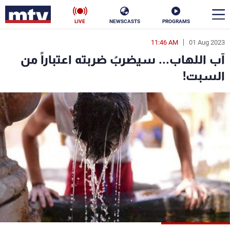
LIVE
NEWSCASTS
PROGRAMS
11:46 AM
01 Aug 2023
en
آب اللهاب... سيضربُ ضربته اعتباراً من
الأخبار
السبت!
سياسة
ناس
إقتصاد
فن
منوعات
رياضة
كأس العالم
البرامج
جدول البرامج