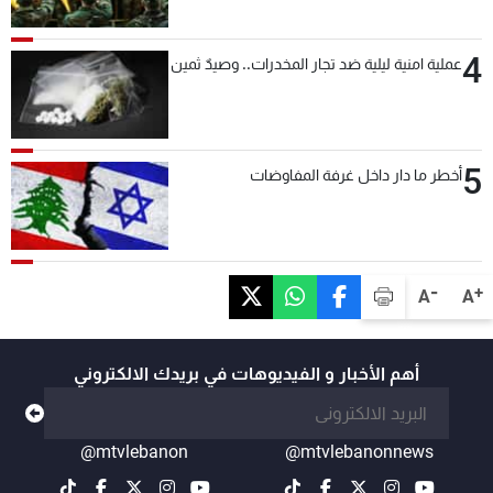
بعد قليل
4
عملية امنية ليلية ضد تجار المخدرات.. وصيدٌ ثمين
5
أخطر ما دار داخل غرفة المفاوضات
-
+
A
A
أهم الأخبار و الفيديوهات في بريدك الالكتروني
@mtvlebanon
@mtvlebanonnews