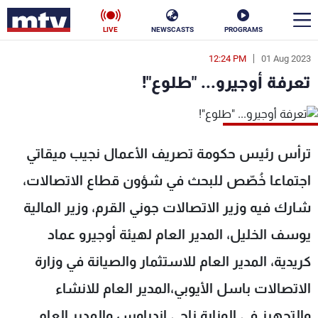
LIVE
NEWSCASTS
PROGRAMS
12:24 PM
01 Aug 2023
en
تعرفة أوجيرو... "طلوع"!
الأخبار
سياسة
ناس
ترأس رئيس حكومة تصريف الأعمال نجيب ميقاتي
إقتصاد
فن
اجتماعا خُصّص للبحث في شؤون قطاع الاتصالات،
منوعات
رياضة
شارك فيه وزير الاتصالات جوني القرم، وزير المالية
كأس العالم
يوسف الخليل، المدير العام لهيئة أوجيرو عماد
كريدية، المدير العام للاستثمار والصيانة في وزارة
الاتصالات باسل الأيوبي،المدير العام للانشاء
البرامج
والتجهيز في الوزارة ناجي اندراوس والمدير العام
جدول البرامج