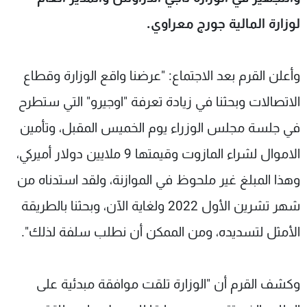
شاهد البرامج
لوزارة المالية جورج معراوي.
الترددات
وأعلن القرم بعد الاجتماع: "عرضنا واقع الوزارة وقطاع
عن MTV
وظائف
الإنـتـاج
تواصل معنا
الاتصالات وبحثنا في زيادة تعرفة "اوجيرو" التي ستطرح
لاعلاناتكم
شروط الإسـتخدام
سياسة الخصوصية
في جلسة مجلس الوزراء يوم الخميس المقبل، وتأمين
الاموال لشراء المازوت وقيمتها 9 ملايين دولار أميركي،
وهذا المبلغ غير ملحوظ في الموازنة، ولقد استدناه من
شهر تشرين الأول 2022 ولغاية الآن، وبحثنا بالطريقة
الأمثل لتسديده، ومن الممكن أن نطلب سلفة لذلك".
وكشف القرم أن "الوزارة تلقت موافقة مبدئية على