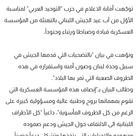
شاهد البرامج
توجّهت أمانة الاعلام في حزب "التوحيد العربي" لمناسبة
الترددات
الأوّل من آب عيد الجيش اللبناني بالتهنئة من المؤسسة
العسكرية قيادة وضباطا ورتباء وجنوداً.
عن MTV
وظائف
الإنـتـاج
تواصل معنا
لاعلاناتكم
شروط الإسـتخدام
ونوّهت في بيان "بالتضحيات التي قدمها الجيش في
سياسة الخصوصية
سبيل وحدة لبنان وصون أمنه واستقراره في هذه
الظروف الصعبة التي تمر بها البلاد".
وطالب البيان بـ"إنصاف هذه المؤسسة العسكرية التي
تقوم بمهماتها بروح وطنية عالية ومسؤولية كبيرة على
الرغم من كل الظروف المأسوية"، داعياً "كل الأطراف
اللبنانية الى الالتفاف حول الجيش ودعم صموده
وجهوده والاجراءات التي يتخذها وتشكل درعاً حصيناً