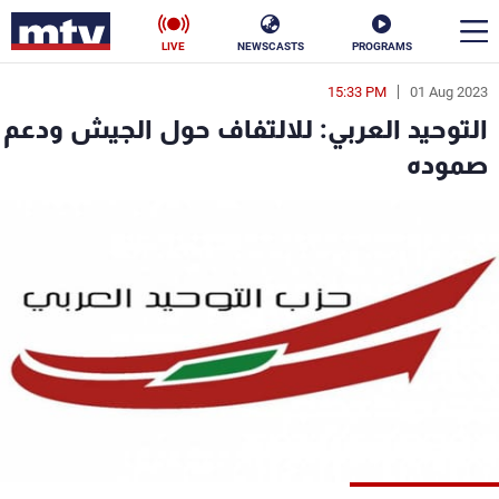
LIVE
NEWSCASTS
PROGRAMS
15:33 PM
01 Aug 2023
en
التوحيد العربي: للالتفاف حول الجيش ودعم
الأخبار
صموده
سياسة
ناس
إقتصاد
فن
منوعات
رياضة
كأس العالم
البرامج
جدول البرامج