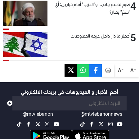
4
نعيم قاسم يبادر... و"الحزب" أمام خيارين: أيّ
"سمّ" يختار؟
5
أخطر ما دار داخل غرفة المفاوضات
-
+
A
A
أهم الأخبار و الفيديوهات في بريدك الالكتروني
@mtvlebanon
@mtvlebanonnews