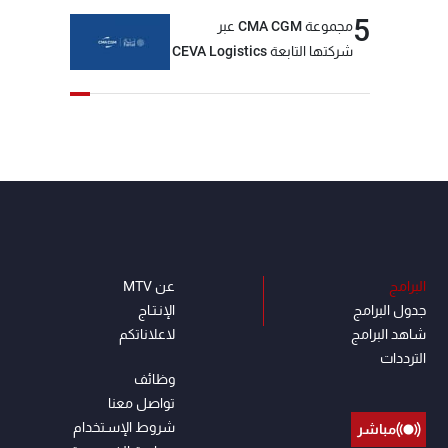
5
مجموعة CMA CGM عبر
شركتها التابعة CEVA Logistics
تُنجز الاستحواذ على مجموعة
فتّال
البرامج
عن MTV
جدول البرامج
الإنـتـاج
شاهد البرامج
لاعلاناتكم
الترددات
وظائف
تواصل معنا
شروط الإسـتخدام
مباشر