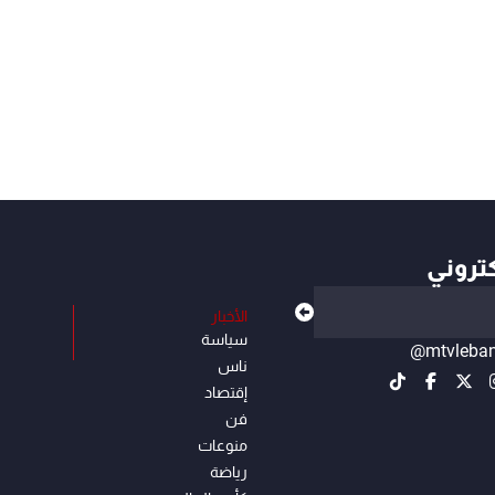
كتروني
الأخبار
سياسة
@mtvleba
ناس
إقتصاد
فن
منوعات
رياضة