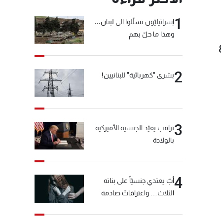
1
إسرائيليّون تسلّلوا الى لبنان...
وهذا ما حلّ بهم
2
بشرى "كهربائية" للبنانيين!
3
ترامب يقيّد الجنسية الأميركية
بالولادة
4
أبٌ يعتدي جنسيّاً على بناته
الثلاث… واعترافاتٌ صادمة