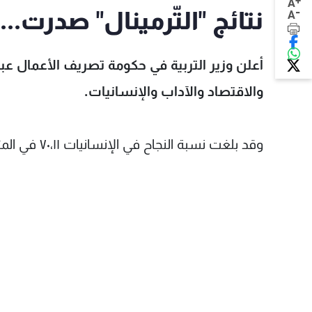
+
A
-
نتائج "التّرمينال" صدرت..
A
أعلن وزير التربية في حكومة تصريف الأعمال عبا
والاقتصاد والآداب والإنسانيات.
وقد بلغت نسبة النجاح في الإنسانيات ٧٠،١١ في المئة، وفي الاجتماع والاقتصاد ٨٩،١٣ في المئة.