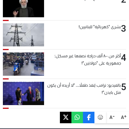
3
بشرى "كهربائية" للبنانيين!
4
أكثر من ٨٠٠ ألف دراجة نصفها غير مسجّل:
جمهورية على "دولابَين"!
5
بالفيديو: ترامب يُنقذ طفلاً... "لا أريده أن يكون
مثل بايدن"!
-
+
A
A