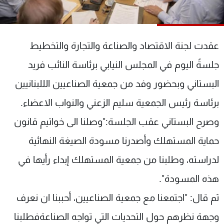
شاهد البرامج
الترددات
عقدت لجنة الاقتصاد والصناعة والتجارة والتخطيط
عن MTV
وظائف
جلسةً اليوم في المجلس النيابي برئاسة النائب فريد
الإنـتـاج
تواصل معنا
لاعلاناتكم
شروط الإسـتخدام
البستاني وبحضور وفد من جمعية الصناعيين الللبنانيين
سياسة الخصوصية
برئاسة رئيس الجمعية سليم الزعني والنواب الاعضاء.
وصرح البستاني عقب الجلسة:"وصلنا الى خواتيم قانون
حماية المستهلك وأصدرنا مسودة الصيغة النهائية
لدراسته، وطلبنا من جمعية المستهلك إبداء رأيها في
هذه المسودة".
ثم قال: "اجتمعنا مع جمعية الصناعيين، أحببنا ان نعرف
وجهة نظرهم حول التحديات التي تواجه الصناعةفطلبنا