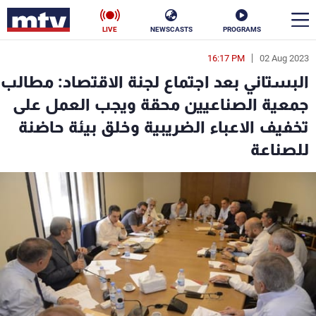
LIVE
NEWSCASTS
PROGRAMS
16:17 PM
02 Aug 2023
en
البستاني بعد اجتماع لجنة الاقتصاد: مطالب
الأخبار
جمعية الصناعيين محقة ويجب العمل على
تخفيف الاعباء الضريبية وخلق بيئة حاضنة
سياسة
ناس
للصناعة
إقتصاد
فن
منوعات
رياضة
كأس العالم
البرامج
جدول البرامج