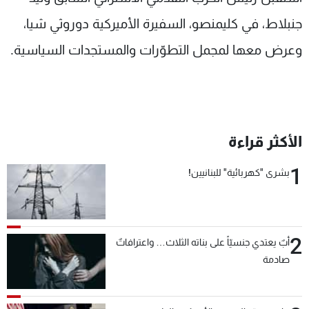
شاهد البرامج
جنبلاط، في كليمنصو، السفيرة الأميركية دوروثي شيا،
الترددات
وعرض معها لمجمل التطوّرات والمستجدات السياسية.
عن MTV
وظائف
الإنـتـاج
تواصل معنا
لاعلاناتكم
شروط الإسـتخدام
سياسة الخصوصية
الأكثر قراءة
1
بشرى "كهربائية" للبنانيين!
2
أبٌ يعتدي جنسيّاً على بناته الثلاث… واعترافاتٌ
صادمة