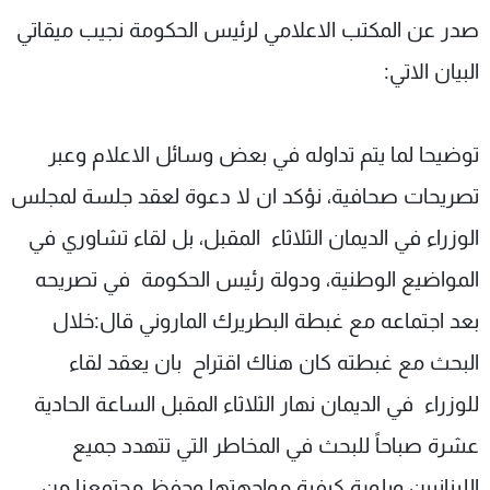
شاهد البرامج
صدر عن المكتب الاعلامي لرئيس الحكومة نجيب ميقاتي
الترددات
البيان الاتي:
عن MTV
وظائف
الإنـتـاج
تواصل معنا
توضيحا لما يتم تداوله في بعض وسائل الاعلام وعبر
لاعلاناتكم
شروط الإسـتخدام
تصريحات صحافية، نؤكد ان لا دعوة لعقد جلسة لمجلس
سياسة الخصوصية
الوزراء في الديمان الثلاثاء المقبل، بل لقاء تشاوري في
المواضيع الوطنية، ودولة رئيس الحكومة في تصريحه
بعد اجتماعه مع غبطة البطريرك الماروني قال:خلال
البحث مع غبطته كان هناك اقتراح بان يعقد لقاء
للوزراء في الديمان نهار الثلاثاء المقبل الساعة الحادية
عشرة صباحاً للبحث في المخاطر التي تتهدد جميع
اللبنانيين وبلورة كيفية مواجهتها وحفظ مجتمعنا من