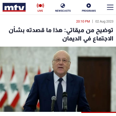
LIVE
NEWSCASTS
PROGRAMS
20:10 PM
02 Aug 2023
en
توضيح من ميقاتي: هذا ما قصدته بشأن
الأخبار
الاجتماع في الديمان
سياسة
ناس
إقتصاد
فن
منوعات
رياضة
كأس العالم
البرامج
جدول البرامج