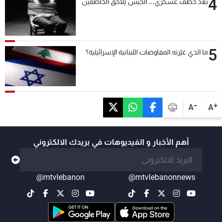
4
بعد خطف عسكري... الجيش يُلاحق الخاطفين
5
ما الذي غيّرته المفاوضات اللبنانية الإسرائيلية؟
-
+
A
A
أهم الأخبار و الفيديوهات في بريدك الالكتروني
@mtvlebanon
@mtvlebanonnews