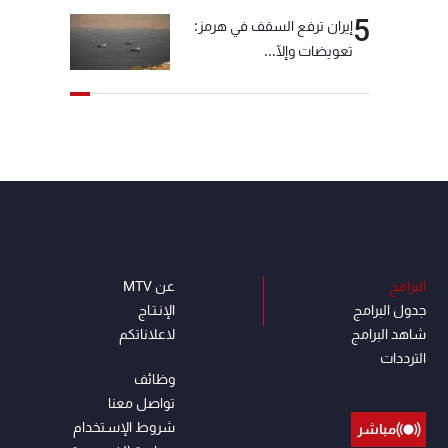
5
إيران ترفع السقف في هرمز:
تعويضات وإلّا...
البرامج
عن MTV
جدول البرامج
الإنـتـاج
شاهد البرامج
لاعلاناتكم
الترددات
وظائف
تواصل معنا
شروط الإسـتخدام
مباشر