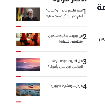
مة
1
نعيم قاسم يبادر... و"الحزب"
أمام خيارين: أيّ "سمّ" يختار؟
2
في بيروت: تفكيك شبكتين
"إليكم نص المادة (٤٣) طبق الأصل عن الموازنة - المجزرة بحق اللبنانيين التي ستقرها الحكومة، حيث تضاعف (٣٠)
منظّمتين للدعارة!
3
هل اقتربت عودة الرحلات
المباشرة بين لبنان وأميركا؟
4
هرمز... والشرط الإيراني!