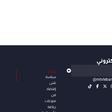
كتروني
الأخبار
سياسة
@mtvleba
ناس
إقتصاد
فن
منوعات
رياضة