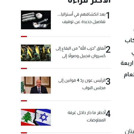
1
بعد انكشافهم في أستراليا...
تفاصيل جديدة عن توقيف
"شبكة الكوكايين"
كاب
2
أنفاق "حزب الله" من البقاع إلى
ضي
كسروان فجبيل وصولاً إلى
ر تموز الى اربعة
المختارة... التفاصيل في نشرة
الأخبار بعد قليل
 من العام
3
الرئيس عون ردّ 4 قوانين إلى
مجلس النواب
4
أخطر ما دار داخل غرفة
المفاوضات
ن من لبنان