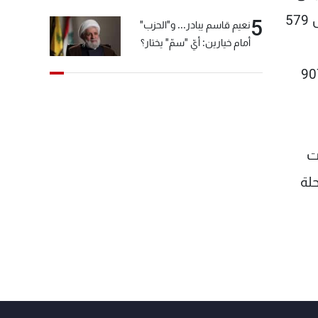
بنسبة 16,64 بالمئة وبلغ 419 ألفاً و398 راكباً، في حين انخفض عدد ركاب الترانزيت بنسبة 45,11 بالمئة وسجل 579
5
نعيم قاسم يبادر... و"الحزب"
أمام خيارين: أيّ "سمّ" يختار؟
 من والى لبنان خلال شهر تموز قد بلغ 924 ألفاً و3 ركاب مقابل 823 ألفاً و907
ت
202) منها 3271 رحلة وصول الى لبنان (بزيادة 8,31 بالمئة) و3273 رحلة