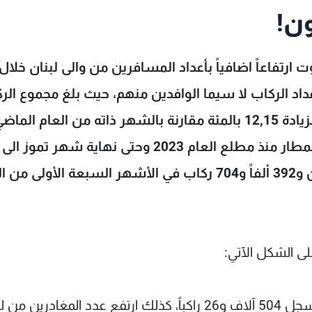
ون!
ارتفاعاً اضافياً بأعداد المسافرين من والى لبنان خلال
اد الركاب لا سيما الوافدين منهم، حيث بلغ مجموع الر
خلال الشهر السابع من العام الجاري 924 الفاً بزيادة 12,15 بالمئة مقارنة بالشهر ذاته من العام الما
2022,وبذلك يرتفع المجموع العام للركاب عبر المطار منذ مطلع العام 2023 وحتى نهاية شه
ملايين و109 آلاف و962 راكباً مقابل ثلاثة ملايين و392 ألفاً و704 ركاب في الأشهر السبعة الأولى
ارتفع عدد الوافدين الى لبنان بنسبة 8,79 بالمئة وسجل 504 آلاف و26 راكباً، كذلك ارتفع عدد المغادري