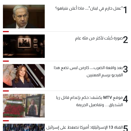
1
"عمل حازم في لبنان"... ماذا أعلن نتنياهو؟
2
صورة خُبئت لأكثر من مئة عام
3
بعد واقعة الضرب... كارمن لبس تضع هذا
الفيديو برسم المعنيين
4
موقع MTV يكشف: حكم بإعدام قاتل ريا
الشدياق… وتفاصيل الجريمة
5
القناة 13 الإسرائيليّة: أميركا تضغط على إسرائيل