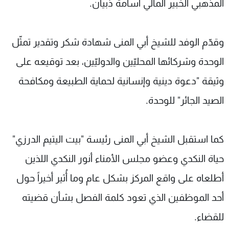
المذهبي الخبير المالي أسامة ذبيان.
وقدّم الوفد للشيخ أبي المنى شهادة شكر وتقدير تمثّل
الوحدة وشركائها المحليّين والدوليّين، بعد توقيعه على
وثيقة "دعوة دينية وإنسانية لحماية الطبيعة ومكافحة
الصيد الجائر" للوحدة.
كما استقبل الشيخ أبي المنى رئيسة "بيت اليتيم الدرزي"
حياة النكدي وعضو مجلس الأمناء أنور النكدي اللذين
أطلعاه على واقع المركز بشكل عام وما أُثير أخيراً حول
أحد الموظفين الذي تعود كلمة الفصل بشأن قضيته
للقضاء.