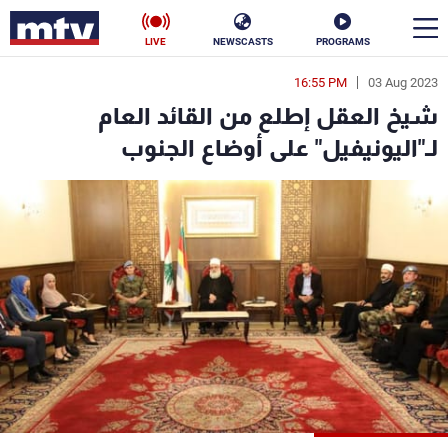
LIVE
NEWSCASTS
PROGRAMS
16:55 PM
03 Aug 2023
en
شيخ العقل إطلع من القائد العام
الأخبار
لـ"اليونيفيل" على أوضاع الجنوب
سياسة
ناس
إقتصاد
فن
منوعات
رياضة
كأس العالم
البرامج
جدول البرامج