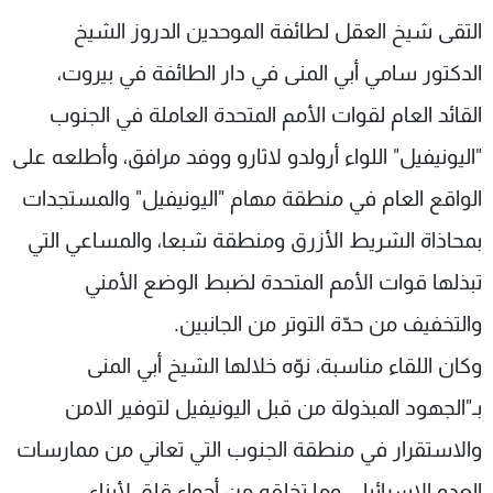
شاهد البرامج
التقى شيخ العقل لطائفة الموحدين الدروز الشيخ
الترددات
الدكتور سامي أبي المنى في دار الطائفة في بيروت،
القائد العام لقوات الأمم المتحدة العاملة في الجنوب
عن MTV
وظائف
الإنـتـاج
تواصل معنا
"اليونيفيل" اللواء أرولدو لاثارو ووفد مرافق، وأطلعه على
لاعلاناتكم
شروط الإسـتخدام
الواقع العام في منطقة مهام "اليونيفيل" والمستجدات
سياسة الخصوصية
بمحاذاة الشريط الأزرق ومنطقة شبعا، والمساعي التي
تبذلها قوات الأمم المتحدة لضبط الوضع الأمني
والتخفيف من حدّة التوتر من الجانبين.
وكان اللقاء مناسبة، نوّه خلالها الشيخ أبي المنى
بـ"الجهود المبذولة من قبل اليونيفيل لتوفير الامن
والاستقرار في منطقة الجنوب التي تعاني من ممارسات
العدو الاسرائيلي وما تخلقه من أجواء قلق لأبناء