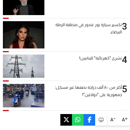
3
تكسير سيارة نور غندور في منطقة الرملة
البيضاء
4
بشرى "كهربائية" للبنانيين!
5
أكثر من ٨٠٠ ألف دراجة نصفها غير مسجّل:
جمهورية على "دولابَين"!
-
+
A
A