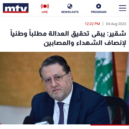
LIVE
NEWSCASTS
PROGRAMS
12:22 PM
04 Aug 2023
en
شقير: يبقى تحقيق العدالة مطلباً وطنياً
الأخبار
لإنصاف الشهداء والمصابين
سياسة
ناس
إقتصاد
فن
منوعات
رياضة
كأس العالم
البرامج
جدول البرامج