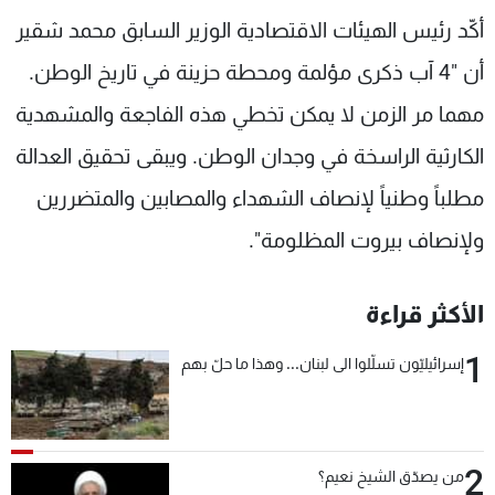
شاهد البرامج
أكّد رئيس الهيئات الاقتصادية الوزير السابق محمد شقير
الترددات
أن "4 آب ذكرى مؤلمة ومحطة حزينة في تاريخ الوطن.
مهما مر الزمن لا يمكن تخطي هذه الفاجعة والمشهدية
عن MTV
وظائف
الإنـتـاج
تواصل معنا
الكارثية الراسخة في وجدان الوطن. ويبقى تحقيق العدالة
لاعلاناتكم
شروط الإسـتخدام
مطلباً وطنياً لإنصاف الشهداء والمصابين والمتضررين
سياسة الخصوصية
ولإنصاف بيروت المظلومة".
الأكثر قراءة
1
إسرائيليّون تسلّلوا الى لبنان... وهذا ما حلّ بهم
2
من يصدّق الشيخ نعيم؟