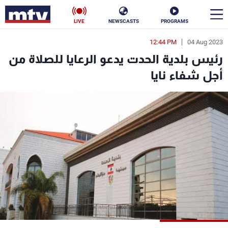
LIVE
NEWSCASTS
PROGRAMS
12:44 PM
04 Aug 2023
en
رئيس بلدية الحدت يدعو الرعايا للصلاة من
الأخبار
أجل شفاء نايا
سياسة
ناس
إقتصاد
فن
منوعات
رياضة
كأس العالم
البرامج
جدول البرامج