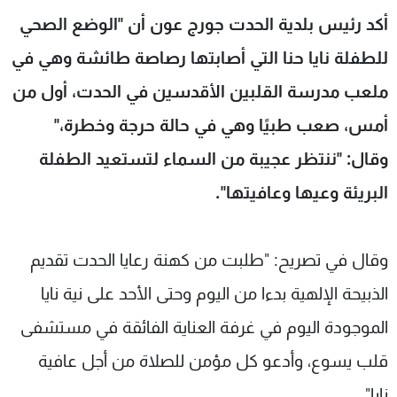
شاهد البرامج
أكد رئيس بلدية الحدت جورج عون أن "الوضع الصحي
الترددات
للطفلة نايا حنا التي أصابتها رصاصة طائشة وهي في
ملعب مدرسة القلبين الأقدسين في الحدت، أول من
عن MTV
وظائف
الإنـتـاج
تواصل معنا
أمس، صعب طبيًا وهي في حالة حرجة وخطرة،"
لاعلاناتكم
شروط الإسـتخدام
وقال: "ننتظر عجيبة من السماء لتستعيد الطفلة
سياسة الخصوصية
البريئة وعيها وعافيتها".
وقال في تصريح: "طلبت من كهنة رعايا الحدت تقديم
الذبيحة الإلهية بدءا من اليوم وحتى الأحد على نية نايا
الموجودة اليوم في غرفة العناية الفائقة في مستشفى
قلب يسوع، وأدعو كل مؤمن للصلاة من أجل عافية
نايا".