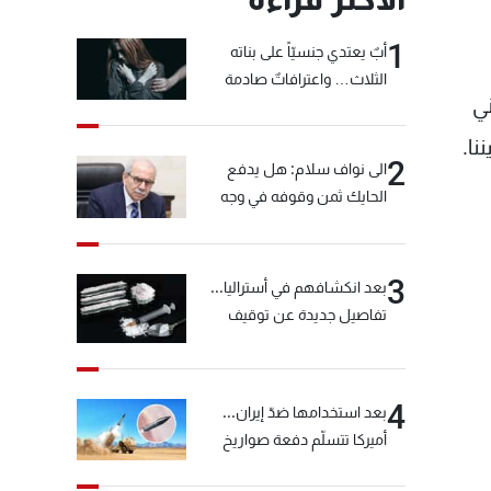
1
أبٌ يعتدي جنسيّاً على بناته
الثلاث… واعترافاتٌ صادمة
ني
نا.
2
الى نواف سلام: هل يدفع
الحايك ثمن وقوفه في وجه
خيّاط؟
3
بعد انكشافهم في أستراليا...
تفاصيل جديدة عن توقيف
"شبكة الكوكايين"
4
بعد استخدامها ضدّ إيران...
أميركا تتسلّم دفعة صواريخ
كبيرة!