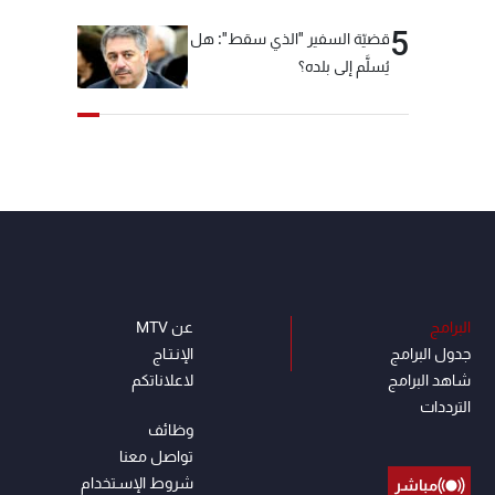
5
قضيّة السفير "الذي سقط": هل
يُسلَّم إلى بلده؟
البرامج
عن MTV
جدول البرامج
الإنـتـاج
شاهد البرامج
لاعلاناتكم
الترددات
وظائف
تواصل معنا
شروط الإسـتخدام
مباشر