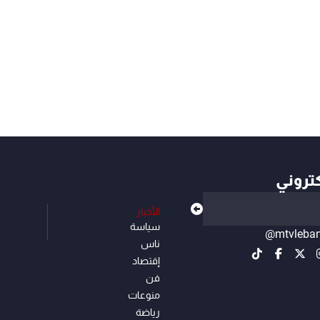
كتروني
الأخبار
سياسة
@mtvleba
ناس
إقتصاد
فن
منوعات
رياضة