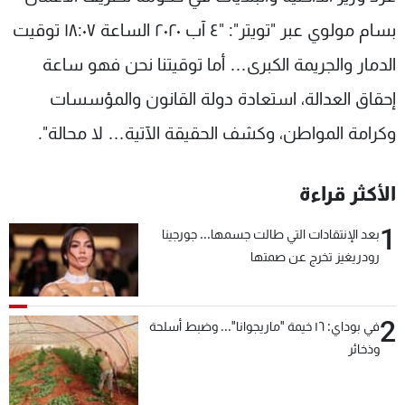
شاهد البرامج
بسام مولوي عبر "تويتر": "٤ آب ٢٠٢٠ الساعة ١٨:٠٧ توقيت
الترددات
الدمار والجريمة الكبرى… أما توقيتنا نحن فهو ساعة
إحقاق العدالة، استعادة دولة القانون والمؤسسات
عن MTV
وظائف
الإنـتـاج
تواصل معنا
وكرامة المواطن، وكشف الحقيقة الآتية… لا محالة".
لاعلاناتكم
شروط الإسـتخدام
سياسة الخصوصية
الأكثر قراءة
1
بعد الإنتقادات التي طالت جسمها... جورجينا
رودريغيز تخرج عن صمتها
2
في بوداي: ١٦ خيمة "ماريجوانا"... وضبط أسلحة
وذخائر