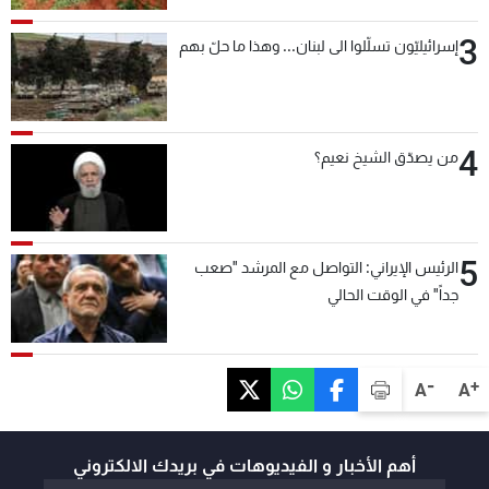
3
إسرائيليّون تسلّلوا الى لبنان... وهذا ما حلّ بهم
4
من يصدّق الشيخ نعيم؟
5
الرئيس الإيراني: التواصل مع المرشد "صعب
جداً" في الوقت الحالي
-
+
A
A
أهم الأخبار و الفيديوهات في بريدك الالكتروني