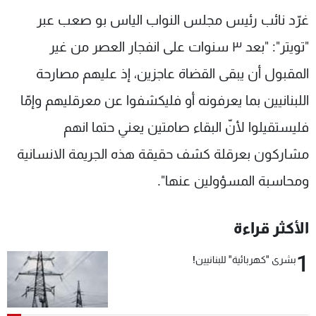
شاهد البرامج
غرّد نائب رئيس مجلس النواب الياس بو صعب عبر
الترددات
"تويتر": "بعد ٣ سنوات على انفجار العصر من غير
المقبول أن يبقى القضاة عاجزين، إذ عليهم مصارحة
عن MTV
وظائف
الإنـتـاج
تواصل معنا
اللبنانيين بما يعرفونه أو فليكشفوا عن معرقليهم وإمّا
لاعلاناتكم
شروط الإسـتخدام
فليستقيلوا لأنّ البقاء صامتين يعني حتما انهم
سياسة الخصوصية
مشاركون بعرقلة كشف حقيقة هذه الجريمة الانسانية
ومحاسبة المسؤولين عنها".
الأكثر قراءة
1
بشرى "كهربائية" للبنانيين!