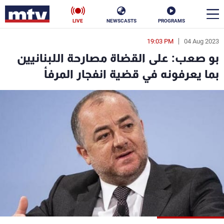
LIVE
NEWSCASTS
PROGRAMS
19:03 PM
04 Aug 2023
en
بو صعب: على القضاة مصارحة اللبنانيين
الأخبار
بما يعرفونه في قضية انفجار المرفأ
سياسة
ناس
إقتصاد
فن
منوعات
رياضة
كأس العالم
البرامج
جدول البرامج