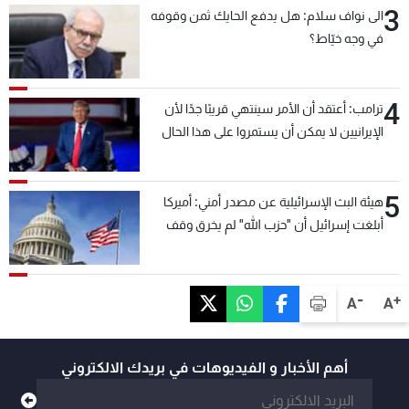
3
الى نواف سلام: هل يدفع الحايك ثمن وقوفه
في وجه خيّاط؟
4
ترامب: أعتقد أن الأمر سينتهي قريبًا جدًا لأن
الإيرانيين لا يمكن أن يستمروا على هذا الحال
5
هيئة البث الإسرائيلية عن مصدر أمني: أميركا
أبلغت إسرائيل أن "حزب الله" لم يخرق وقف
إطلاق النار أمس في مجدل زون وطلبت منها
عدم التصعيد خشية أن يؤثر ذلك على مفاوضات
روما
-
+
A
A
أهم الأخبار و الفيديوهات في بريدك الالكتروني