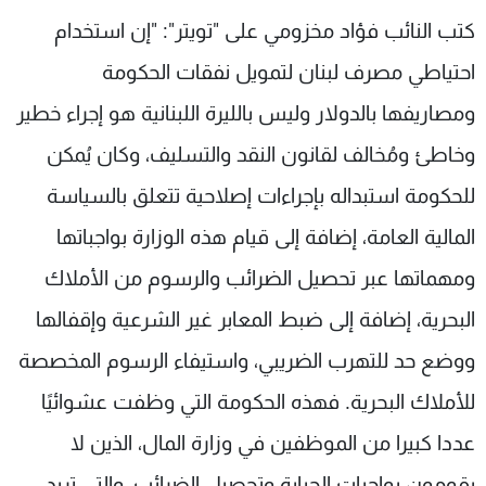
شاهد البرامج
كتب النائب فؤاد مخزومي على "تويتر": "إن استخدام
الترددات
احتياطي مصرف لبنان لتمويل نفقات الحكومة
ومصاريفها بالدولار وليس بالليرة اللبنانية هو إجراء خطير
عن MTV
وظائف
الإنـتـاج
تواصل معنا
وخاطئ ومُخالف لقانون النقد والتسليف، وكان يُمكن
لاعلاناتكم
شروط الإسـتخدام
للحكومة استبداله بإجراءات إصلاحية تتعلق بالسياسة
سياسة الخصوصية
المالية العامة، إضافة إلى قيام هذه الوزارة بواجباتها
ومهماتها عبر تحصيل الضرائب والرسوم من الأملاك
البحرية، إضافة إلى ضبط المعابر غير الشرعية وإقفالها
ووضع حد للتهرب الضريبي، واستيفاء الرسوم المخصصة
للأملاك البحرية. فهذه الحكومة التي وظفت عشوائيًا
عددا كبيرا من الموظفين في وزارة المال، الذين لا
يقومون بواجبات الجباية وتحصيل الضرائب، والتي تريد