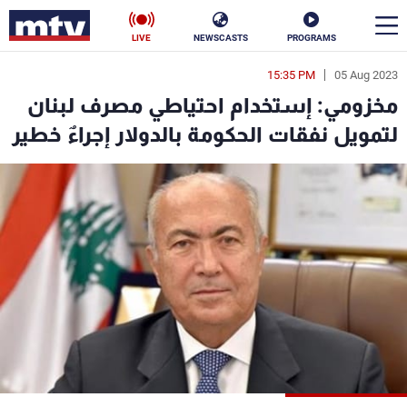
LIVE
NEWSCASTS
PROGRAMS
15:35 PM
05 Aug 2023
en
مخزومي: إستخدام احتياطي مصرف لبنان
الأخبار
لتمويل نفقات الحكومة بالدولار إجراءٌ خطير
سياسة
ناس
إقتصاد
فن
منوعات
رياضة
كأس العالم
البرامج
جدول البرامج