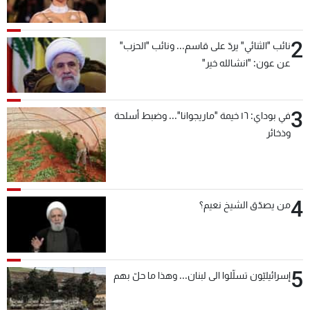
2
نائب "الثنائي" يردّ على قاسم... ونائب "الحزب"
عن عون: "انشالله خير"
3
في بوداي: ١٦ خيمة "ماريجوانا"... وضبط أسلحة
وذخائر
4
من يصدّق الشيخ نعيم؟
5
إسرائيليّون تسلّلوا الى لبنان... وهذا ما حلّ بهم