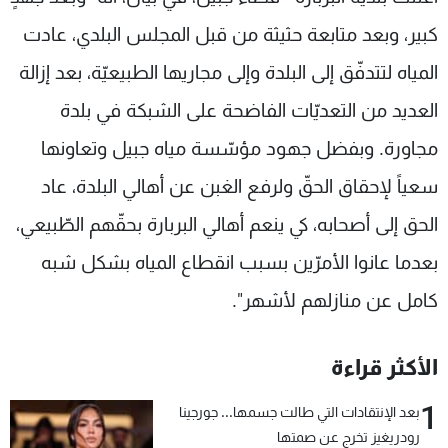
شاهد البرامج
كبير، وبعد متابعة حثيثة من قبل المجلس البلدي، عادت
الترددات
المياه لتتدفّق إلى البلدة وإلى مجاريها الطبيعيّة، بعد إزالة
العديد من التعديّات الفاضحة على الشبكة في بلدة
عن MTV
وظائف
الإنـتـاج
تواصل معنا
مجاورة. وبفضل جهود مؤسّسة مياه جبيل وتعاونها
لاعلاناتكم
شروط الإسـتخدام
سياسة الخصوصية
سعياً لإحقاق الحقّ ولرفع الغبن عن أهالي البلدة، عاد
الحق إلى أصحابه، كي ينعم أهالي البربارة بحقّهم الطّبيعي،
بعدما عانوا الأمرّين بسبب انقطاع المياه بشكل شبه
كامل عن منازلهم لأشهر".
الأكثر قراءة
1
بعد الإنتقادات التي طالت جسمها... جورجينا
رودريغيز تخرج عن صمتها