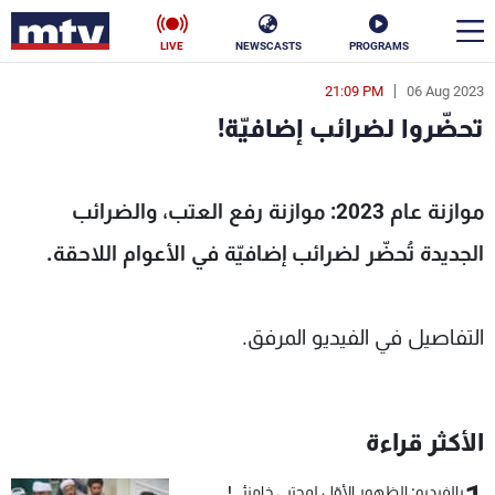
LIVE
NEWSCASTS
PROGRAMS
21:09 PM
06 Aug 2023
en
تحضّروا لضرائب إضافيّة!
الأخبار
تحضّروا لضرائب إضافيّة! - MTV Lebanon
سياسة
ناس
موازنة عام 2023: موازنة رفع العتب، والضرائب
الجديدة تُحضّر لضرائب إضافيّة في الأعوام اللاحقة.
إقتصاد
فن
منوعات
رياضة
التفاصيل في الفيديو المرفق.
كأس العالم
الأكثر قراءة
البرامج
جدول البرامج
بالفيديو: الظهور الأوّل لمجتبى خامنئي!