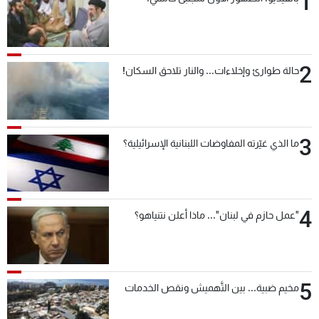
1
شاهد البرامج
الترددات
2
حالة طوارئ وإخلاءات... والنار تلاحق السكان!
عن MTV
وظائف
الإنـتـاج
تواصل معنا
لاعلاناتكم
شروط الإسـتخدام
سياسة الخصوصية
3
ما الذي غيّرته المفاوضات اللبنانية الإسرائيلية؟
4
"عمل حازم في لبنان"... ماذا أعلن نتنياهو؟
5
مخيم ضبية... بين التَّهميش ونقص الخدمات