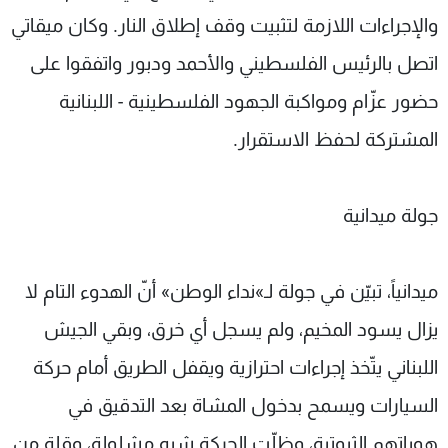
والإجراءات اللازمة لتثبيت وقف إطلاق النار. وكان ميقاتي
اتصل بالرئيس الفلسطيني والأحمد ودبور واتفقوا على
حضور عزّام ومواكبة الجهود الفلسطينية - اللبنانية
المشتركة لحفظ الاستقرار.
جولة ميدانية
ميدانياً، تبيّن في جولة لـ»نداء الوطن» أنّ الهدوء التام لا
يزال يسود المخيم، ولم يسجل أي خرق، وبقي الجيش
اللبناني يتّخذ إجراءات احترازية ويقفل الطريق أمام حركة
السيارات ويسمح بدخول المشاة بعد التدقيق في
هوياتهم الثبوتية، وظلّت الحركة شبه مشلولة، وقلة من