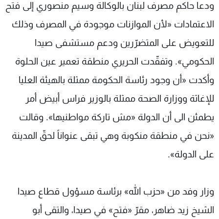
ودعا حاكم مصرف لبنان بالوكالة وسيم منصوري إلى فتح
الاعتمادات «لأن الموازنات موجودة في المصرف وذلك
للتعويض على المتضرّرين ودعم مستشفى صيدا
الحكومي». وتفقّدت الحريري منطقة تعمير عين الحلوة
وأكدت «أن وجود رئاسة الحكومة ممثلة بالهيئة العليا
للإغاثة ووزارة الصحة ممثلة بالوزير فراس أبيض أمر
يطمئن الى أن الدولة «مش تاركة مواطنيها». وقالت
«نحن في منطقة منكوبة وهي تبقى عنواناً لحقّ المدينة
على الدولة».
وزار وفد من «حزب الله» برئاسة مسؤول قطاع صيدا
الشيخ زيد ضاهر، مقرّ «فتح» في صيدا، والتقى أبو