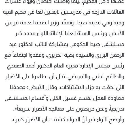
عملها داخل المخيم، بينما واصلت احتضان وايواء عشرات
العائلات النازحة في مدرستين تابعتين لها في مخيم المية
ومية وفي مدينة صيدا. وتفقّد وزير الصحة العامة فراس
الأبيض ورئيس الهيئة العليا للإغاثة اللواء محمد خير
مستشفى صيدا الحكومي بمشاركة النائب الدكتور عبد
الرحمن البزري والسيدة بهية الحريري، وعقدوا اجتماعاً مع
رئيس مجلس الإدارة مديره العام الدكتور أحمد الصمدي
والطاقم الطبي والتمريضي، قبل أن يطلعوا على الأضرار
التي لحقت به جرّاء الاشتباكات. وقال الأبيض: «هدفنا
معاودة العمل بقسم غسيل الكلى وأقسام المستشفى
تدريجياً، ونحن حريصون على معالجة الأضرار سريعاً».
وأوضح اللواء خير أنّ الجولة كشفت أن الأضرار كبيرة،