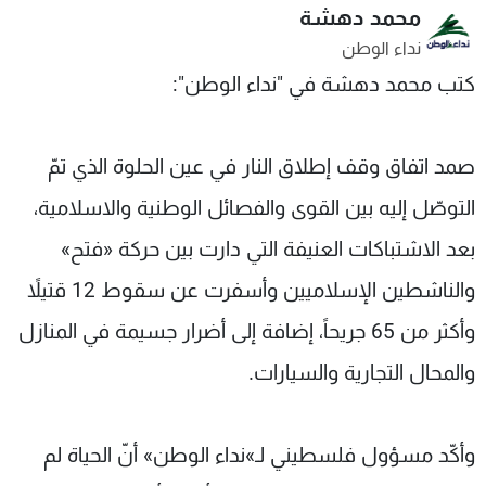
محمد دهشة
شاهد البرامج
نداء الوطن
الترددات
كتب محمد دهشة في "نداء الوطن":
عن MTV
وظائف
الإنـتـاج
تواصل معنا
صمد اتفاق وقف إطلاق النار في عين الحلوة الذي تمّ
لاعلاناتكم
شروط الإسـتخدام
سياسة الخصوصية
التوصّل إليه بين القوى والفصائل الوطنية والاسلامية،
بعد الاشتباكات العنيفة التي دارت بين حركة «فتح»
والناشطين الإسلاميين وأسفرت عن سقوط 12 قتيلاً
وأكثر من 65 جريحاً، إضافة إلى أضرار جسيمة في المنازل
والمحال التجارية والسيارات.
وأكّد مسؤول فلسطيني لـ»نداء الوطن» أنّ الحياة لم