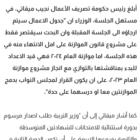
شاهد البرامج
أبلغ رئيس حكومة تصريف الأعمال نجيب ميقاتي، في
الترددات
مستهل الجلسة، الوزراء ان "جدول الاعمال سيتم
ارجاؤه الى الجلسة المقبلة وان البحث سيقتصر فقط
عن MTV
وظائف
الإنـتـاج
تواصل معنا
على مشروع قانون الموازنة على امل الانتهاء منه في
لاعلاناتكم
شروط الإسـتخدام
هذه الجلسة، اما موازنة العام ٢٠٢٤ فهي قيد الاعداد
سياسة الخصوصية
للبدء بمناقشتها بالتوازي مع انجاز مشروع موازنة
العام ٢٠٢٣، على ان يكون القرار لمجلس النواب بدمج
الموازنتين معا او درسهما على حدة".
كما أشار ميقاتي إلى أن "وزير التربية طلب اصدار مرسوم
بدورة استثنائية للامتحانات للشهادتين المتوسطة
والثانوية بفروعها الاربعة على أن تكون الدورة الثانية في