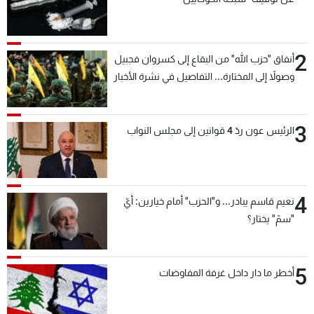
2
أنفاق "حزب الله" من البقاع إلى كسروان فجبيل
وصولاً إلى المختارة... التفاصيل في نشرة الأخبار
بعد قليل
3
الرئيس عون ردّ 4 قوانين إلى مجلس النواب
4
نعيم قاسم يبادر... و"الحزب" أمام خيارين: أيّ
"سمّ" يختار؟
5
أخطر ما دار داخل غرفة المفاوضات