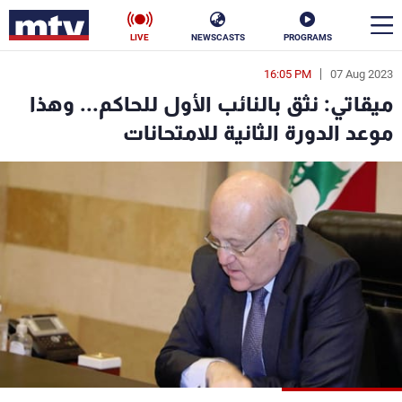
LIVE
NEWSCASTS
PROGRAMS
16:05 PM
07 Aug 2023
en
ميقاتي: نثق بالنائب الأول للحاكم... وهذا
الأخبار
موعد الدورة الثانية للامتحانات
سياسة
ناس
إقتصاد
فن
منوعات
رياضة
كأس العالم
البرامج
جدول البرامج