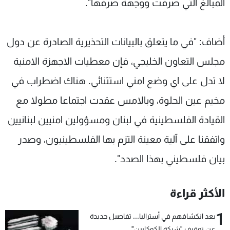
المبالغ التي صرفت ووجهة صرفها".
أضاف: "في ما يتعلق بالبيانات التحذيرية الصادرة عن دول
مجلس التعاون الخليجي، فإن معطيات الاجهزة الامنية
لا تدل على اي وضع امني استثنائي. هناك اضطراب في
مخيم عين الحلوة، وبالامس عقدت اجتماعا مطولا مع
القيادة الفلسطينية في لبنان ومسؤولين امنيين لبنانيين
واتفقنا على آلية معينة التزم بها الفلسطينيون، وصدر
بيان فلسطيني بهذا الصدد".
الأكثر قراءة
1
بعد انكشافهم في أستراليا... تفاصيل جديدة
عن توقيف "شبكة الكوكايين"