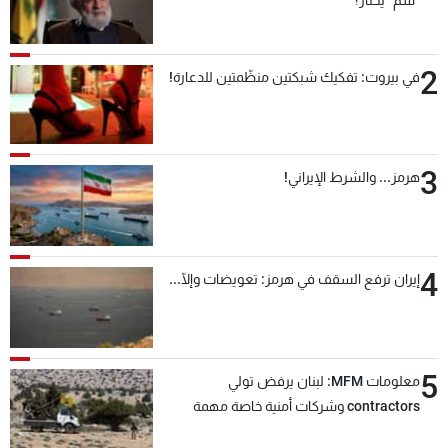
"سمّ" يختار؟
2
في بيروت: تفكيك شبكتين منظّمتين للدعارة!
3
هرمز... والشرط الإيراني!
4
إيران ترفع السقف في هرمز: تعويضات وإلّا...
5
معلومات MFM: لبنان يرفض تولي
contractors وشركات أمنية خاصة مهمة
التحقق من نزع سلاح "حزب الله"