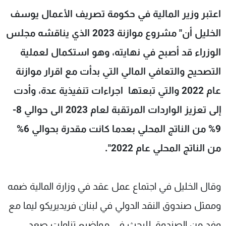
شاهد البرامج
اعتبر وزير المالية في حكومة تصريف الأعمال يوسف
الترددات
الخليل أن" مشروع موازنة 2023 الذي يناقشه مجلس
الوزراء قد أصبح في نهايته، وهو استكمال لعملية
عن MTV
وظائف
الإنـتـاج
تواصل معنا
التصحيح والتعافي المالي التي بدأت مع اقرار موازنة
لاعلاناتكم
شروط الإسـتخدام
عام 2022 والتي تبعتها اجراءات تنفيذية عدة، وأدت
سياسة الخصوصية
إلى تعزيز الواردات المرتقبة لعام 2023 الى حوالي 8-
9% من الناتج المحلي بعدما كانت مقدرة بحوالي 6%
من الناتج المحلي عام 2022".
وقال الخليل في اجتماع عمل عقد في وزارة المالية ضمه
وممثل صندوق النقد الدولي في لبنان فريديريكو ليما مع
وفد من الصندوق للبحث في مواضيع تناولت صعد