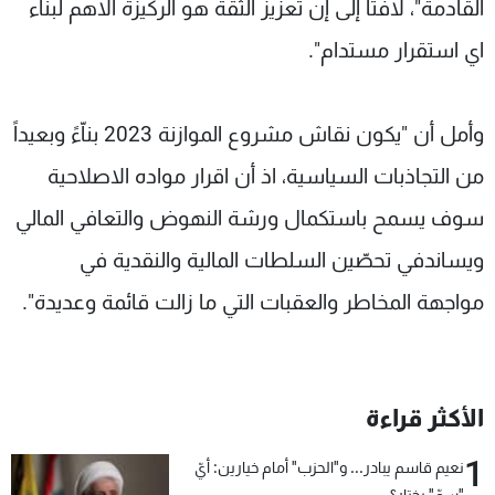
القادمة"، لافتاً إلى إنّ تعزيز الثقة هو الركيزة الاهم لبناء
اي استقرار مستدام".
وأمل أن "يكون نقاش مشروع الموازنة 2023 بناّءً وبعيداً
من التجاذبات السياسية، اذ أن اقرار مواده الاصلاحية
سوف يسمح باستكمال ورشة النهوض والتعافي المالي
ويساندفي تحصّين السلطات المالية والنقدية في
مواجهة المخاطر والعقبات التي ما زالت قائمة وعديدة".
الأكثر قراءة
1
نعيم قاسم يبادر... و"الحزب" أمام خيارين: أيّ