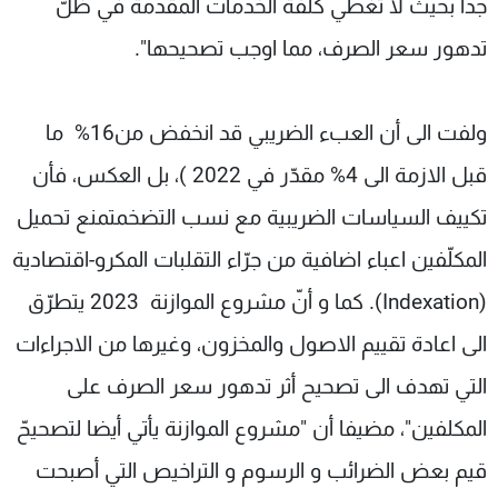
جدا بحيث لا تغطي كلفة الخدمات المقدمة في ظلّ
تدهور سعر الصرف، مما اوجب تصحيحها".
ولفت الى أن العبء الضريبي قد انخفض من16% ما
قبل الازمة الى 4% مقدّر في 2022 )، بل العكس، فأن
تكييف السياسات الضريبية مع نسب التضخمتمنع تحميل
المكلّفين اعباء اضافية من جرّاء التقلبات المكرو-اقتصادية
(Indexation). كما و أنّ مشروع الموازنة 2023 يتطرّق
الى اعادة تقييم الاصول والمخزون، وغيرها من الاجراءات
التي تهدف الى تصحيح أثر تدهور سعر الصرف على
المكلفين"، مضيفا أن "مشروع الموازنة يأتي أيضا لتصحيحّ
قيم بعض الضرائب و الرسوم و التراخيص التي أصبحت