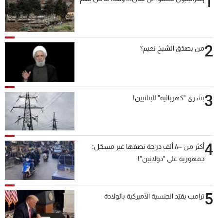
1
شاهد البرامج
الترددات
2
من يصدّق الشيخ نعيم؟
عن MTV
وظائف
الإنـتـاج
تواصل معنا
لاعلاناتكم
شروط الإسـتخدام
سياسة الخصوصية
3
بشرى "كهربائية" للبنانيين!
4
أكثر من ٨٠٠ ألف دراجة نصفها غير مسجّل:
جمهورية على "دولابَين"!
5
ترامب يقيّد الجنسية الأميركية بالولادة