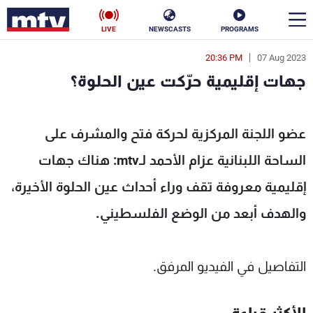
LIVE
NEWSCASTS
PROGRAMS
20:36 PM
07 Aug 2023
en
جهات إقليمية حرّكت عين الحلوة؟
الأخبار
جهات إقليمية حرّكت عين الحلوة؟ - MTV Lebanon
سياسة
ناس
عضو اللجنة المركزية لحركة فتح والمشرف على
الساحة اللبنانية عزام الأحمد لـmtv: هناك جهات
إقتصاد
فن
إقليمية معروفة تقف وراء أحداث عين الحلوة الأخيرة،
منوعات
رياضة
والهدف أبعد من الوضع الفلسطيني.
كأس العالم
التفاصيل في الفيديو المرفق.
البرامج
جدول البرامج