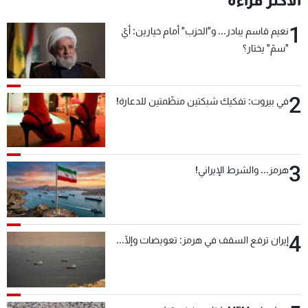
الأكثر قراءة
شاهد البرامج
1
نعيم قاسم يبادر... و"الحزب" أمام خيارين: أيّ
الترددات
"سمّ" يختار؟
عن MTV
وظائف
الإنـتـاج
تواصل معنا
2
في بيروت: تفكيك شبكتين منظّمتين للدعارة!
لاعلاناتكم
شروط الإسـتخدام
سياسة الخصوصية
3
هرمز... والشرط الإيراني!
4
إيران ترفع السقف في هرمز: تعويضات وإلّا...