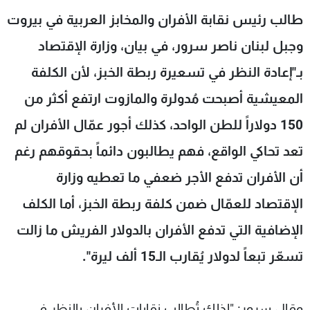
شاهد البرامج
طالب رئيس نقابة الأفران والمخابز العربية في بيروت
الترددات
وجبل لبنان ناصر سرور، في بيان، وزارة الإقتصاد
بـ"إعادة النظر في تسعيرة ربطة الخبز، لأن الكلفة
عن MTV
وظائف
الإنـتـاج
تواصل معنا
المعيشية أصبحت مُدولرة والمازوت ارتفع أكثر من
لاعلاناتكم
شروط الإسـتخدام
150 دولاراً للطن الواحد، كذلك أجور عمّال الأفران لم
سياسة الخصوصية
تعد تحاكي الواقع، فهم يطالبون دائماً بحقوقهم رغم
أن الأفران تدفع الأجر ضعفي ما تعطيه وزارة
الإقتصاد للعمّال ضمن كلفة ربطة الخبز، أما الكلف
الإضافية التي تدفع الأفران بالدولار الفريش ما زالت
تسعّر تبعاً لدولار يُقارب الـ15 ألف ليرة".
وقال سرور: "لذلك تُطالب نقابات الأفران بالنظر في