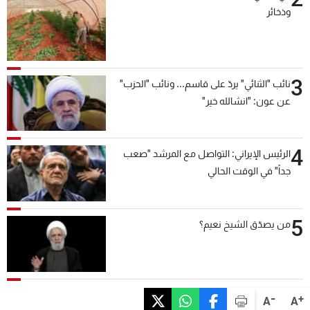
وذخائر
3
نائب "الثنائي" يردّ على قاسم... ونائب "الحزب"
عن عون: "انشالله خير"
4
الرئيس الإيراني: التواصل مع المرشد "صعب
جداً" في الوقت الحالي
5
من يصدّق الشيخ نعيم؟
-
+
A
A