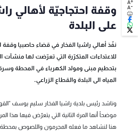
+
A
-
وقفة احتجاجيّة لأهالي راش
A
على البلدة
نفّذ أهالي راشيا الفخار في قضاء حاصبيا وقفة اح
للاعتداءات المتكرّرة التي تعرّضت لها منشآت ا
بتحطيم مبنى ومولد الكهرباء في المحطة وسرقة 
المياه الى البلدة والقطاع الزراعي.
وناشد رئيس بلدية راشيا الفخار سليم يوسف "القو
موضحاً أنها المرة الثانية التي يتعرّض فيها هذا ال
هنا لنشاهد ما فعله المجرمون واللصوص بمحطة الكهرب