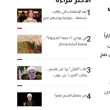
1
بعد الإنتقادات التي طالت
جسمها... جورجينا رودريغيز تخرج
عن صمتها
اً
2
في بوداي: ١٦ خيمة "ماريجوانا"...
وضبط أسلحة وذخائر
ن
ل ضخ
3
نائب "الثنائي" يردّ على قاسم...
ونائب "الحزب" عن عون:
"انشالله خير"
نحن
4
من يصدّق الشيخ نعيم؟