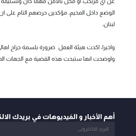
عن اي مرتكب او مخل بالامن مهما كان وتسليمه ال
الوضع داخل المخيم، مؤكدين حرصهم التام على ان ل
لبنان.
واخيرا، اكدت هيئة العمل ضرورة بلسمة جراح اهالي
واوضحت انها ستبحث هذه القضية مع الجهات المع
أهم الأخبار و الفيديوهات في بريدك الال