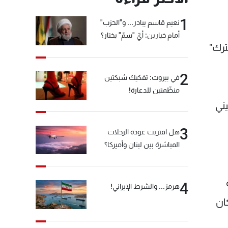
1
نعيم قاسم يبادر... و"الحزب"
أمام خيارين: أيّ "سمّ" يختار؟
ترك"
2
في بيروت: تفكيك شبكتين
منظّمتين للدعارة!
يني
3
هل اقتربت عودة الرحلات
المباشرة بين لبنان وأميركا؟
4
هرمز... والشرط الإيراني!
ان