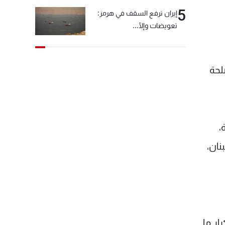
5
إيران ترفع السقف في هرمز:
تعويضات وإلّا...
لحة
،
نان،
ار ما