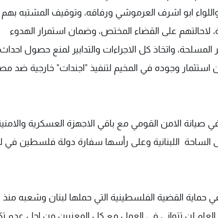
اللواء ابو اشرف العرموشي ورفاقه، وتوقيف المشتبه بهم
ية، لاحالتهم على القضاء المختص، وضمان استمرار الهدوء
المسلحة، واتخاذ كل الاجراءات والتدابير لمنع حصول احداث
استثمار وجوده في المخيم لتنفيذ "اجندات" خارجية ضد مص
 في صيانة الامن القومي مع باقي الاجهزة العسكرية والامنية
ى الساحة اللبنانية وعلى رأسها سفارة دولة فلسطين في لب
 حماية القضية الفلسطينية التي حملها لبنان وشعبه منذ
ن العام لن تتوانى في العمل مع كل المعنيين من اجل عدم تكر