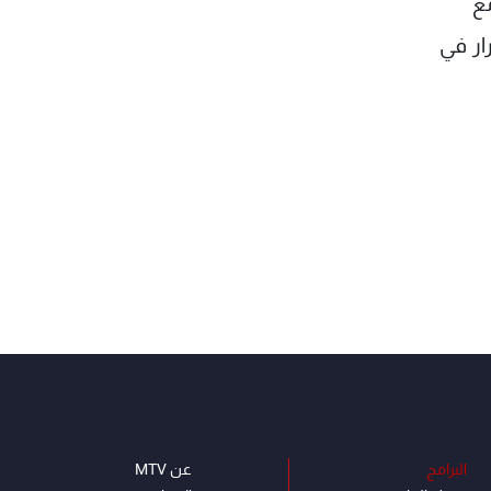
ع
ار في
البرامج
عن MTV