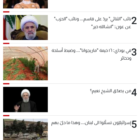
2
نائب "الثنائي" يردّ على قاسم... ونائب "الحزب"
عن عون: "انشالله خير"
3
في بوداي: ١٦ خيمة "ماريجوانا"... وضبط أسلحة
وذخائر
4
من يصدّق الشيخ نعيم؟
5
إسرائيليّون تسلّلوا الى لبنان... وهذا ما حلّ بهم