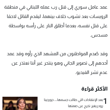
شاهد البرامج
عمد عامل سوري إلى قتل رب عمله اللبناني في منطقة
الترددات
الرويسات بعد نشوب خلاف بينهما، ليقدم القاتل لاحقا
على قتل نفسه، بعدما أطلق النار على رأسه بواسطة
عن MTV
وظائف
الإنـتـاج
تواصل معنا
مسدس.
لاعلاناتكم
شروط الإسـتخدام
سياسة الخصوصية
وقد صُدم المواطنون من المشهد الذي رأوه وقد عمد
أحدهم إلى تصوير الجاني وهو ينتحر غير أننا نعتذر عن
عدم نشر الفيديو.
الأكثر قراءة
1
بعد الإنتقادات التي طالت جسمها... جورجينا
رودريغيز تخرج عن صمتها