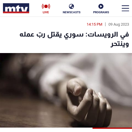
LIVE
NEWSCASTS
PROGRAMS
14:15 PM
09 Aug 2023
en
في الرويسات: سوري يقتل ربّ عمله
الأخبار
وينتحر
سياسة
ناس
إقتصاد
فن
منوعات
رياضة
كأس العالم
البرامج
جدول البرامج