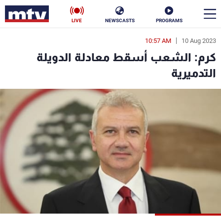
LIVE
NEWSCASTS
PROGRAMS
10:57 AM
10 Aug 2023
en
كرم: الشعب أسقط معادلة الدويلة
الأخبار
التدميرية
سياسة
ناس
إقتصاد
فن
منوعات
رياضة
كأس العالم
البرامج
جدول البرامج