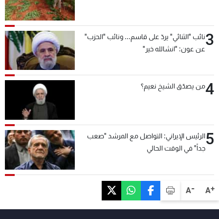
3
نائب "الثنائي" يردّ على قاسم... ونائب "الحزب"
عن عون: "انشالله خير"
4
من يصدّق الشيخ نعيم؟
5
الرئيس الإيراني: التواصل مع المرشد "صعب
جداً" في الوقت الحالي
-
+
A
A