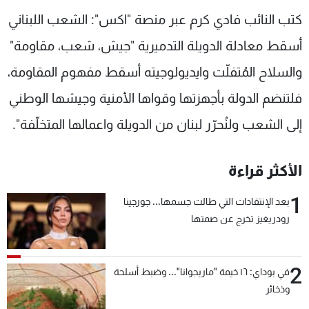
شاهد البرامج
كتب النائب فادي كرم عبر منصة "اكس": الشعب اللبناني
الترددات
أسقط معادلة الدويلة التدميرية "جيش، شعب، مقاومة"
والسلاح المُتفلّت وايديولوجيته أسقط مفهوم المقاومة،
عن MTV
وظائف
الإنـتـاج
تواصل معنا
فلتنضم الدولة بأجهزتها وقواها الأمنية وجيشها الوطني
لاعلاناتكم
شروط الإسـتخدام
إلى الشعب ولنُحرّر لبنان من الدويلة واعمالها المتخلّفة".
سياسة الخصوصية
الأكثر قراءة
1
بعد الإنتقادات التي طالت جسمها... جورجينا
رودريغيز تخرج عن صمتها
2
في بوداي: ١٦ خيمة "ماريجوانا"... وضبط أسلحة
وذخائر