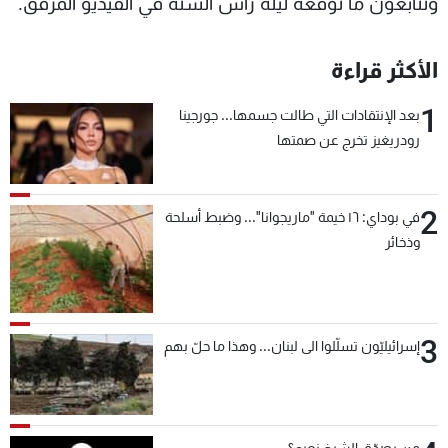
وتتابعون ما توقعه ليلة رأس السنة في الفيديو المرفق.
شاهد البرامج
الترددات
الأكثر قراءة
1
عن MTV
وظائف
بعد الإنتقادات التي طالت جسمها... جورجينا
الإنـتـاج
تواصل معنا
رودريغيز تخرج عن صمتها
لاعلاناتكم
شروط الإسـتخدام
سياسة الخصوصية
2
في بوداي: ١٦ خيمة "ماريجوانا"... وضبط أسلحة
وذخائر
3
إسرائيليّون تسلّلوا الى لبنان... وهذا ما حلّ بهم
من يصدّق الشيخ نعيم؟