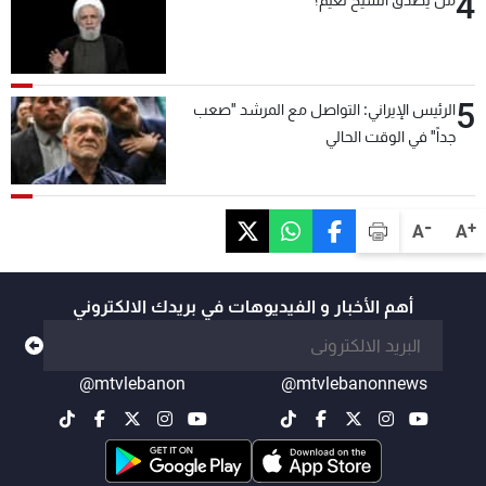
4
5
الرئيس الإيراني: التواصل مع المرشد "صعب
جداً" في الوقت الحالي
-
+
A
A
أهم الأخبار و الفيديوهات في بريدك الالكتروني
@mtvlebanon
@mtvlebanonnews