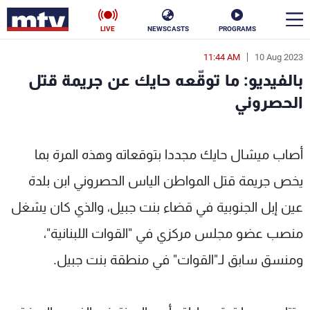
LIVE
NEWSCASTS
PROGRAMS
11:44 AM
10 Aug 2023
en
بالفيديو: ما توقّعه حايك عن جريمة قتل
الأخبار
الحصروني
سياسة
ناس
MTV Leba
أصاب ميشال حايك مجددا بتوقعاته وهذه المرة بما
إقتصاد
فن
يخص جريمة قتل المواطن الياس الحصروني ابن بلدة
منوعات
رياضة
عين إبل الجنوبية في قضاء بنت جبيل، والذي كان يشغل
كأس العالم
منصب عضو مجلس مركزي في "القوات اللبنانية"،
ومنسق سابق لـ"القوات" في منطقة بنت جبيل.
البرامج
جدول البرامج