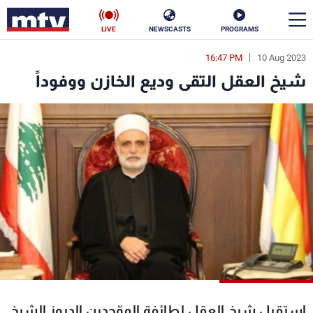
LIVE
NEWSCASTS
PROGRAMS
16:47 PM
10 Aug 2023
en
شيخ العقل التقى وديع الخازن ووفوداً
الأخبار
سياسة
ناس
إقتصاد
فن
منوعات
رياضة
كأس العالم
البرامج
استقبل شيخ العقل لطائفة الموّحدين الدروز الشيخ
جدول البرامج