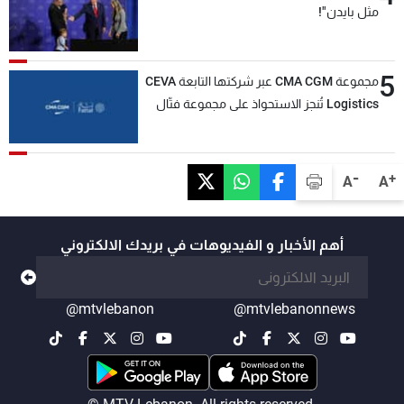
مثل بايدن"!
5
مجموعة CMA CGM عبر شركتها التابعة CEVA
Logistics تُنجز الاستحواذ على مجموعة فتّال
-
+
A
A
أهم الأخبار و الفيديوهات في بريدك الالكتروني
@mtvlebanon
@mtvlebanonnews