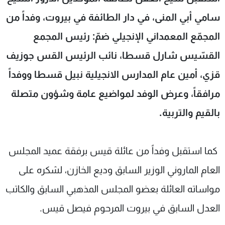
شاهد البرامج
سامي أبي المنى، في دار الطائفة في بيروت، وفداً من
الترددات
المجمّع المعمداني الإنجيلي ضمّ: رئيس المجمع
القسّيس شارل قسطا، نائب الرئيس القس جوزيف
عن MTV
وظائف
الإنـتـاج
تواصل معنا
قزي، أمين عام المدارس الانجيلية نبيل قسطا ووفداً
لاعلاناتكم
شروط الإسـتخدام
سياسة الخصوصية
مرافقاً، وعرض الوفد لمواضيع عامة وشؤون متصلة
بالقيم والتربية.
كما استقبل وفداً من عائلة قيس برفقة عميد المجلس
العام الماروني الوزير السابق وديع الخازن، لشكره على
مواساته العائلة بعضو المجلس المذهبي السابق والكاتب
العدل السابق في بيروت المرحوم فيصل قيس.