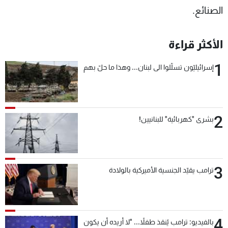
الصنائع.
الأكثر قراءة
1
إسرائيليّون تسلّلوا الى لبنان... وهذا ما حلّ بهم
2
بشرى "كهربائية" للبنانيين!
3
ترامب يقيّد الجنسية الأميركية بالولادة
4
بالفيديو: ترامب يُنقذ طفلاً... "لا أريده أن يكون