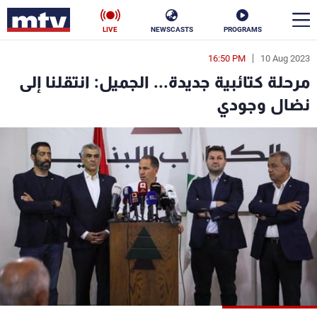
LIVE
NEWSCASTS
PROGRAMS
16:50 PM
10 Aug 2023
en
مرحلة كتائبية جديدة... الجميل: انتقلنا إلى
الأخبار
نضال وجودي
سياسة
ناس
إقتصاد
فن
منوعات
رياضة
كأس العالم
البرامج
جدول البرامج