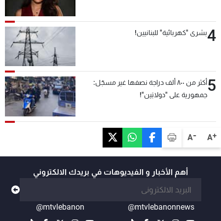
4
بشرى "كهربائية" للبنانيين!
5
أكثر من ٨٠٠ ألف دراجة نصفها غير مسجّل:
جمهورية على "دولابَين"!
-
+
A
A
أهم الأخبار و الفيديوهات في بريدك الالكتروني
@mtvlebanon
@mtvlebanonnews