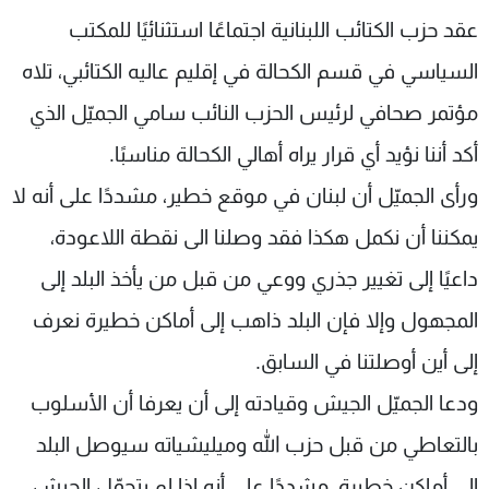
شاهد البرامج
عقد حزب الكتائب اللبنانية اجتماعًا استثنائيًا للمكتب
الترددات
السياسي في قسم الكحالة في إقليم عاليه الكتائبي، تلاه
مؤتمر صحافي لرئيس الحزب النائب سامي الجميّل الذي
عن MTV
وظائف
الإنـتـاج
تواصل معنا
أكد أننا نؤيد أي قرار يراه أهالي الكحالة مناسبًا.
لاعلاناتكم
شروط الإسـتخدام
ورأى الجميّل أن لبنان في موقع خطير، مشددًا على أنه لا
سياسة الخصوصية
يمكننا أن نكمل هكذا فقد وصلنا الى نقطة اللاعودة،
داعيًا إلى تغيير جذري ووعي من قبل من يأخذ البلد إلى
المجهول وإلا فإن البلد ذاهب إلى أماكن خطيرة نعرف
إلى أين أوصلتنا في السابق.
ودعا الجميّل الجيش وقيادته إلى أن يعرفا أن الأسلوب
بالتعاطي من قبل حزب الله وميليشياته سيوصل البلد
الى أماكن خطيرة، مشددًا على أنه إذا لم يتحمّل الجيش