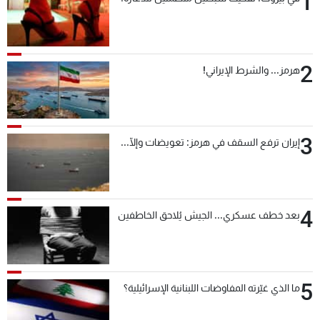
1
شاهد البرامج
الترددات
2
هرمز... والشرط الإيراني!
عن MTV
وظائف
الإنـتـاج
تواصل معنا
لاعلاناتكم
شروط الإسـتخدام
سياسة الخصوصية
3
إيران ترفع السقف في هرمز: تعويضات وإلّا...
4
بعد خطف عسكري... الجيش يُلاحق الخاطفين
5
ما الذي غيّرته المفاوضات اللبنانية الإسرائيلية؟