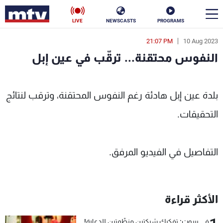
LIVE
NEWSCASTS
PROGRAMS
21:07 PM
10 Aug 2023
en
النفوس محتقنة... ترقّب في عين إبل
الأخبار
 محتقنة... ترقّب في عين إبل - MTV Lebanon
سياسة
ناس
بلدة عين إبل هادئة رغم النفوس المحتقنة، وترقب لنتائج
التحقيقات.
إقتصاد
فن
منوعات
رياضة
التفاصيل في الفيديو المرفق.
كأس العالم
الأكثر قراءة
البرامج
جدول البرامج
في بيروت: تفكيك شبكتين منظّمتين للدعارة!