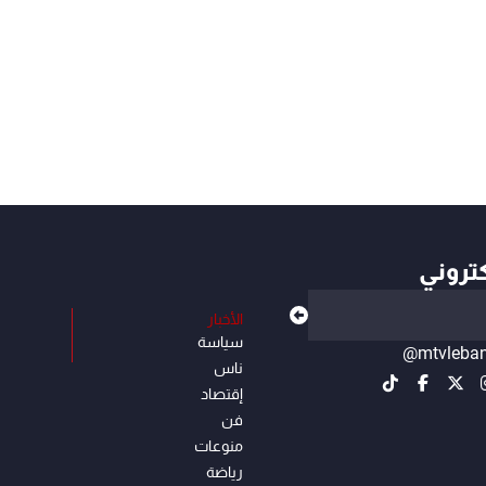
كتروني
الأخبار
سياسة
@mtvleba
ناس
إقتصاد
فن
منوعات
رياضة