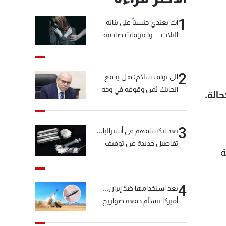
1
أبٌ يعتدي جنسيّاً على بناته
الثلاث… واعترافاتٌ صادمة
2
الى نواف سلام: هل يدفع
الحايك ثمن وقوفه في وجه
الة،
خيّاط؟
3
بعد انكشافهم في أستراليا...
تفاصيل جديدة عن توقيف
ة
"شبكة الكوكايين"
4
بعد استخدامها ضدّ إيران...
أميركا تتسلّم دفعة صواريخ
كبيرة!