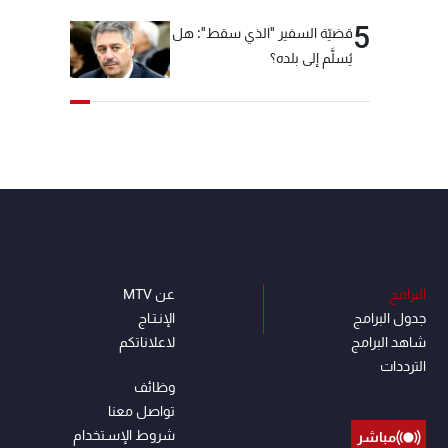
5
قضيّة السفير "الذي سقط": هل
يُسلَّم إلى بلده؟
البرامج
عن MTV
جدول البرامج
الإنـتـاج
شاهد البرامج
لاعلاناتكم
الترددات
وظائف
تواصل معنا
شروط الإسـتخدام
مباشر