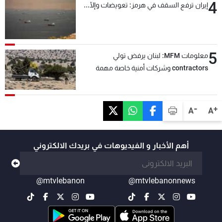
4
إيران ترفع السقف في هرمز: تعويضات وإلّا...
5
معلومات MFM: لبنان يرفض تولي
contractors وشركات أمنية خاصة مهمة
التحقق من نزع سلاح "حزب الله"
-
+
A
A
أهم الأخبار و الفيديوهات في بريدك الالكتروني
@mtvlebanon
@mtvlebanonnews