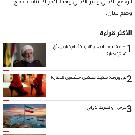
الوضع الأمني وغير الأمني وهذا الأمر لا يتناسب مع
وضع لبنان.
الأكثر قراءة
1
نعيم قاسم يبادر... و"الحزب" أمام خيارين: أيّ
"سمّ" يختار؟
2
في بيروت: تفكيك شبكتين منظّمتين للدعارة!
3
هرمز... والشرط الإيراني!