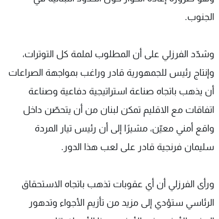
شاهد البرامج
الجنوب.
الترددات
وشدّد الفرزلي على أن المطلوب لملمة كل التوترات،
عن MTV
وظائف
الإنـتـاج
تواصل معنا
وإنتاج رئيس للجمهورية قادر وراغب بمواجهة الصراعات
لاعلاناتكم
شروط الإسـتخدام
سياسة الخصوصية
أن يذهب باتجاه صناعة استراتيجية دفاعية وصناعة
اتفاقات مع الاقليم تمكن لبنان من أن يتحصّن داخل
واقع أمني معيّن، مشيرًا إلى أن رئيس تيار المردة
سليمان فرنجية قادر على لعب هذا الدور.
ورأى الفرزلي أن أي عقوبات تذهب باتجاه الاستحقاق
الرئاسي ستؤدي إلى مزيد من تأزيم الأجواء وتدهور