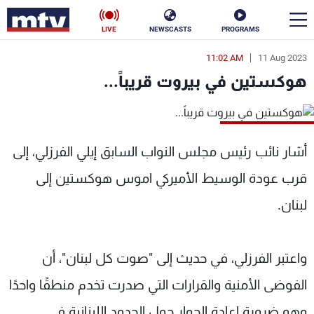
LIVE
NEWSCASTS
PROGRAMS
11:02 AM
11 Aug 2023
en
هوكستين في بيروت قريباً...
الأخبار
سياسة
ناس
أشار نائب رئيس مجلس النواب السابق إيلي الفرزلي، إلى
إقتصاد
فن
قرب عودة الوسيط الأميركي اموس هوكستين إلى
منوعات
رياضة
لبنان.
كأس العالم
واعتبر الفرزلي، في حديث إلى "صوت كل لبنان"، أن
الفوضى الأمنية والقرارات التي صدرت تخدم منطقًا واحدًا
البرامج
وهو ضرورة إعادة الحوار حول الحدود اللبنانية في
جدول البرامج