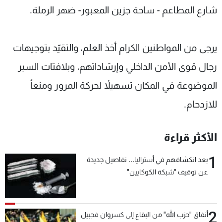
شارع المطاعم - ساحة جزين المعبور- ضهر الرملة.
يرجى من المواطنين الكرام أخذ العلم، والتقيّد بتوجيهات
رجال قوى الأمن الداخلي وإرشاداتهم، وبلافتات السير
الموضوعة في المكان تسهيلاً لحركة المرور ومنعاً
للازدحام.
الأكثر قراءة
1
بعد انكشافهم في أستراليا... تفاصيل جديدة
عن توقيف "شبكة الكوكايين"
2
أنفاق "حزب الله" من البقاع إلى كسروان فجبيل