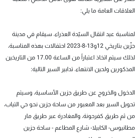
شاهد البرامج
العلاقات العامة ما يلي:
الترددات
لمناسبة عيد انتقال السيّدة العذراء، سيقام في مدينة
عن MTV
وظائف
الإنـتـاج
تواصل معنا
جزّين بتاريخي 12و13-8-2023 احتفالات بهذه المناسبة،
لاعلاناتكم
شروط الإسـتخدام
سياسة الخصوصية
لذلك سيتم اتخاذ اعتباراً من الساعة 17.00 من التاريخين
المذكورين ولحين الانتهاء، تدابير السير التالية:
الدخول والخروج عن طريق جزين الأساسية، وسيتم
تحويل السير بعد المعبور من ساحة جزين نحو حي التياب،
من ثم طريق كفرحونة، والمغادرة عبر طريق مار
مطانيوس- الكابيلا- شارع المطاعم - ساحة جزين