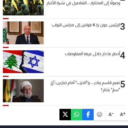
وصولاً إلى المختارة... التفاصيل في نشرة الأخبار
بعد قليل
3
الرئيس عون ردّ 4 قوانين إلى مجلس النواب
4
أخطر ما دار داخل غرفة المفاوضات
5
نعيم قاسم يبادر... و"الحزب" أمام خيارين: أيّ
"سمّ" يختار؟
-
+
A
A