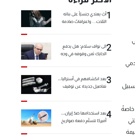
1
أبٌ يعتدي جنسيّاً على بناته
الثلاث… واعترافاتٌ صادمة
ي
2
الى نواف سلام: هل يدفع
الحايك ثمن وقوفه في وجه
خيّاط؟
خدمي
3
بعد انكشافهم في أستراليا...
 سبيل
تفاصيل جديدة عن توقيف
"شبكة الكوكايين"
 خاصةً
4
بعد استخدامها ضدّ إيران...
تي
أميركا تتسلّم دفعة صواريخ
كبيرة!
يمة