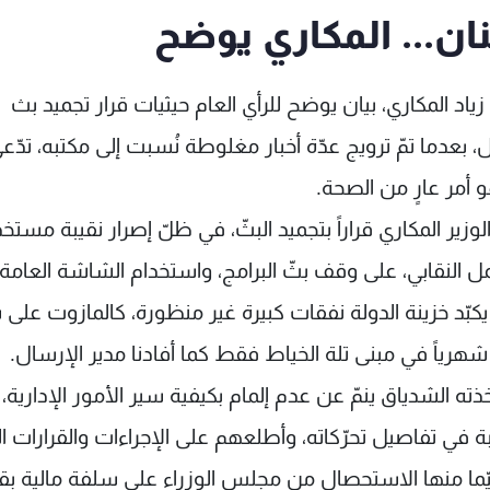
ان... المكاري يوضح
اد المكاري، بيان يوضح للرأي العام حيثيات قرار تجميد بث
بعدما تمّ ترويج عدّة أخبار مغلوطة نُسبت إلى مكتبه، تدّع
هو أمر عارٍ من الصحة.
ذ الوزير المكاري قراراً بتجميد البثّ، في ظلّ إصرار نقيبة مست
مل النقابي، على وقف بثّ البرامج، واستخدام الشاشة العامة
ي يكبّد خزينة الدولة نفقات كبيرة غير منظورة، كالمازوت على
ّخذته الشدياق ينمّ عن عدم إلمام بكيفية سير الأمور الإدارية،
 في تفاصيل تحرّكاته، وأطلعهم على الإجراءات والقرارات ال
ّما منها الاستحصال من مجلس الوزراء على سلفة مالية بق