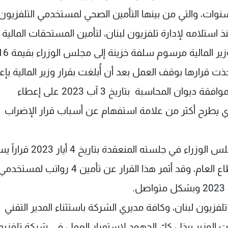
منذ سنوات، والتي من بينها التأمين الصحي لمستخدمي التلفزيون
نذ استلامه لإدارة تلفزيون لبنان، لتأمين المستحقات المالية
ق اتخذت قرارها بوقف العمل بعد أن أُبلغت بقرار وزير المالية بإ
مستخدمي تلفزيون لبنان المساعدة الاجتماعية، وبموافقة ديوان المحاسبة بتاريخ 3 آب 2023 على إعطاء
ذي يطرح أكثر من علامة استفهام عن أسباب قرار الإضراب
والجدير ذكره أيضاً، أنّ وزير الإعلام استصدر من مجلس الوزراء في جلسته ا
بين مستخدمي تلفزيون لبنان وسائر موظفي القطاع العام، وقد أثمر هذا القرار عن تأمين 4 رواتب لمستخد
.
تلفزيون لبنان، وكافة مديري الشركة باستثناء المدير التقني
 الوزير ببذل كلّ الجهود لاستمرار العمل في شركة تلفزي