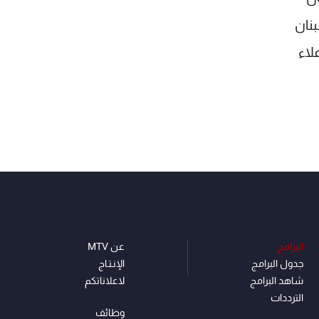
بنان
لاء
البرامج
عن MTV
جدول البرامج
الإنـتـاج
شاهد البرامج
لاعلاناتكم
الترددات
وظائف