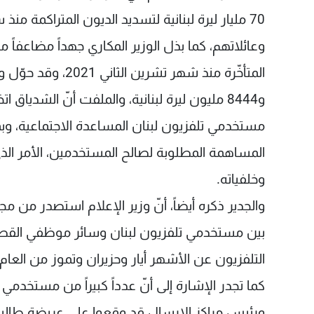
70 مليار ليرة لبنانية لتسديد الديون المتراكمة 
وعائلاتهم، كما بذل الوزير المكاري جهداً مضاعفاً م
و8444 مليون ليرة لبنانية، والملفت أنّ الشديا
المساهمة المطلوبة لصالح المستخدمين، الأمر ال
وخلفياته.
التلفزيون عن الأشهر أيار وحزيران وتموز من العام 2023 وبشكل متواصل
كما تجدر الإشارة إلى أنّ عدداً كبيراً من مستخدمي 
ورئيس مراكز الإرسال قد وقعوا على عريضة طالبت