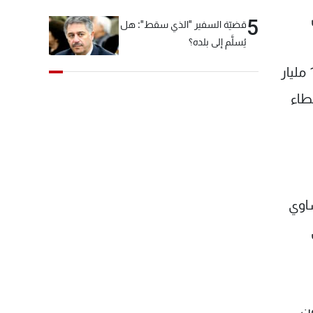
5
قضيّة السفير "الذي سقط": هل
يُسلَّم إلى بلده؟
المتأخّرة منذ شهر تشرين الثاني 2021، وقد حوّل وزير المالية مرسوم سلفة خزينة إلى مجلس الوزراء بقيمة 16 مليار
عطاء
لمنعقدة بتاريخ 4 أيار 2023 قراراً يساوي
مي
ون