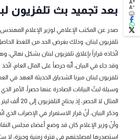
+
A
-
بعد تجميد بث تلفزيون لبن
A
صدر عن المكتب الإعلامي لوزير الإعلام المهندس زي
تلفزيون لبنان، وذلك بغرض الحد من اللغط الحاصل، 
اتّخاذه قراراً بإغلاق تلفزيون لبنان بشكل نهائي، و
وقد جاء في البيان، أنّه حرصاً على المال العام، اتّخ
تلفزيون لبنان ميرنا الشدياق الحديثة العهد في الع
وسيلة لبثّ البيانات الصادرة عنها حصراً، الأمر الذ
المثال لا الحصر، إذ يحتاج التلفزيون إلى 20 ألف ليتر شهرياً في مبنى تلة الخياط فقط كما أفادنا مدير الإرسال.
وذكر البيان، أنّ قرار الاستمرار في الإضراب الذي ات
وأنّ وزير الإعلام كان قد وضع أعضاء مجلس النقابة
استصدرها لمصلحتهم في فترة زمنية وجيزة، لا سي