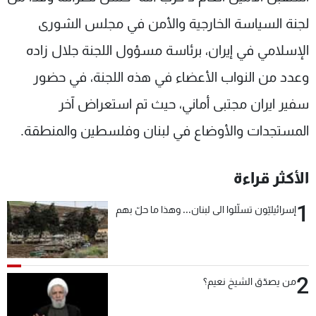
شاهد البرامج
لجنة السياسة الخارجية والأمن في مجلس الشورى
الترددات
الإسلامي في إيران، برئاسة مسؤول اللجنة جلال زاده
وعدد من النواب الأعضاء في هذه اللجنة، في حضور
عن MTV
وظائف
الإنـتـاج
تواصل معنا
سفير ايران مجتبى أماني، حيث تم استعراض آخر
لاعلاناتكم
شروط الإسـتخدام
سياسة الخصوصية
المستجدات والأوضاع في لبنان وفلسطين والمنطقة.
الأكثر قراءة
1
إسرائيليّون تسلّلوا الى لبنان... وهذا ما حلّ بهم
2
من يصدّق الشيخ نعيم؟