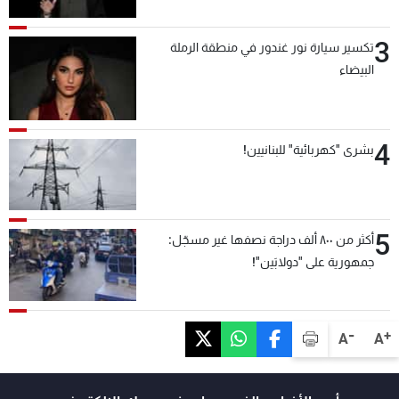
3
تكسير سيارة نور غندور في منطقة الرملة
البيضاء
4
بشرى "كهربائية" للبنانيين!
5
أكثر من ٨٠٠ ألف دراجة نصفها غير مسجّل:
جمهورية على "دولابَين"!
-
+
A
A