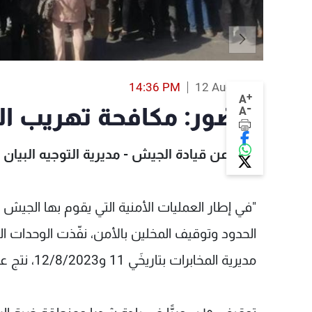
14:36 PM
12 Aug 2023
+
A
-
بالصّور: مكافحة تهريب ا
A
صدر عن قيادة الجيش - مديرية التوجيه البيان ا
"في إطار العمليات الأمنية التي يقوم بها الجي
الحدود وتوقيف المخلين بالأمن، نفّذت الوحدات 
مديرية المخابرات بتاريخَي 11 و12/8/2023، نتج عنها ما يلي: