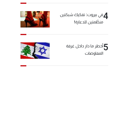
4
في بيروت: تفكيك شبكتين
منظّمتين للدعارة!
5
أخطر ما دار داخل غرفة
المفاوضات