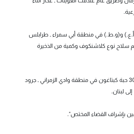
ة الرمان وطريق عام عندقت العوينات ـ عكار أثناء
عية.
ع.) و(و.ط.) في منطقة أبي سمراء ـ طرابلس
م سلاح نوع كلاشنكوف وكمية من الذخيرة
ضَبْط نحو 23 كلغ من مادة حشيشة الكيف و3000 حبة كبتاغون في منطقة وادي الزمراني ـ جرود
لى لبنان.
ن بإشراف القضاء المختص".