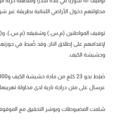
توقيف ١٥٠ سوريًّا في بلدة شدرا ومنطقة خرب
محاولتهم دخول الأراضي اللبنانية بطريقة غير شر
توقيف المواطنين (م.س.) وشقيقه (م.س.)، و(أ.
لإقدامهم على إطلاق النار، وقد ضُبط في حوزته
وحشيشة الكيف.
عرسال على متن دراجة نارية لدى محاولة تهريبها إ
سُلمت المضبوطات وبوشر التحقيق مع الموقوفي