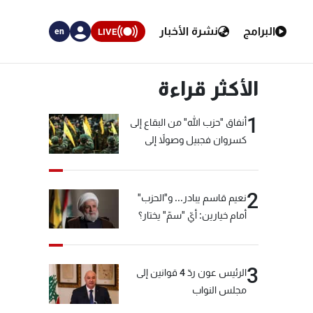
البرامج
نشرة الأخبار
LIVE
en
الأكثر قراءة
1
أنفاق "حزب الله" من البقاع إلى
كسروان فجبيل وصولاً إلى
المختارة... التفاصيل في نشرة
الأخبار بعد قليل
2
نعيم قاسم يبادر... و"الحزب"
أمام خيارين: أيّ "سمّ" يختار؟
3
الرئيس عون ردّ 4 قوانين إلى
مجلس النواب