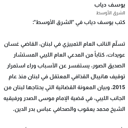
يوسف دياب
شاهد البرامج
الشرق الأوسط
الترددات
كتب يوسف دياب في "الشرق الأوسط":
عن MTV
وظائف
الإنـتـاج
تواصل معنا
تسلّم النائب العام التمييزي في لبنان، القاضي غسان
لاعلاناتكم
شروط الإسـتخدام
سياسة الخصوصية
عويدات، كتاباً من المدعي العام الليبي المستشار
الصديق الصور، يستفسر عن الأسباب وراء استمرار
توقيف هانيبال القذافي المعتقل في لبنان منذ عام
2015، وبيان المعونة القضائية التي يحتاجها لبنان من
الجانب الليبي، في قضية الإمام موسى الصدر ورفيقيه
الشيخ محمد يعقوب والصحافي عباس بدر الدين.