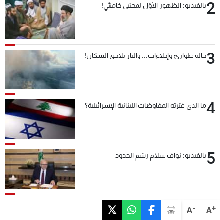
2
بالفيديو: الظهور الأوّل لمجتبى خامنئي!
3
حالة طوارئ وإخلاءات... والنار تلاحق السكان!
4
ما الذي غيّرته المفاوضات اللبنانية الإسرائيلية؟
5
بالفيديو: نواف سلام رسّم الحدود
-
+
A
A