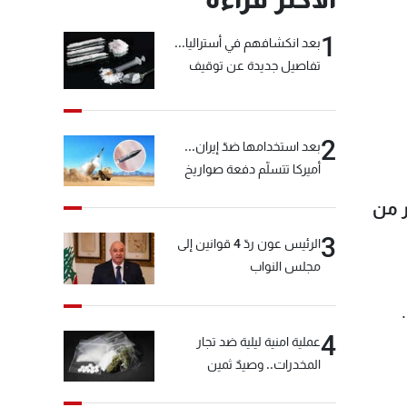
1
بعد انكشافهم في أستراليا...
تفاصيل جديدة عن توقيف
"شبكة الكوكايين"
2
بعد استخدامها ضدّ إيران...
أميركا تتسلّم دفعة صواريخ
كبيرة!
ر من
3
الرئيس عون ردّ 4 قوانين إلى
مجلس النواب
4
عملية امنية ليلية ضد تجار
المخدرات.. وصيدٌ ثمين