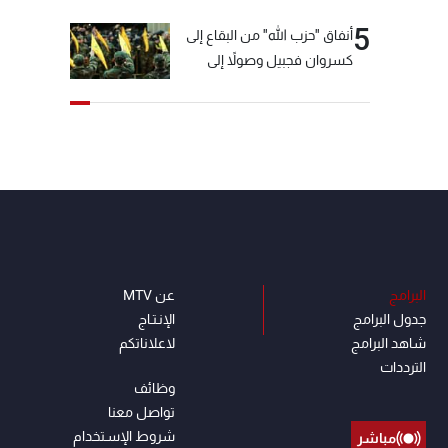
5
أنفاق "حزب الله" من البقاع إلى
كسروان فجبيل وصولاً إلى
المختارة... التفاصيل في نشرة
الأخبار بعد قليل
البرامج
عن MTV
جدول البرامج
الإنـتـاج
شاهد البرامج
لاعلاناتكم
الترددات
وظائف
تواصل معنا
شروط الإسـتخدام
مباشر