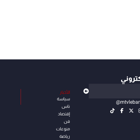
كتروني
الأخبار
سياسة
@mtvleba
ناس
إقتصاد
فن
منوعات
رياضة