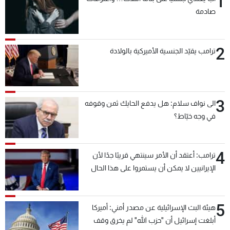
1
شاهد البرامج
صادمة
الترددات
2
ترامب يقيّد الجنسية الأميركية بالولادة
عن MTV
وظائف
الإنـتـاج
تواصل معنا
لاعلاناتكم
شروط الإسـتخدام
سياسة الخصوصية
3
الى نواف سلام: هل يدفع الحايك ثمن وقوفه
في وجه خيّاط؟
4
ترامب: أعتقد أن الأمر سينتهي قريبًا جدًا لأن
الإيرانيين لا يمكن أن يستمروا على هذا الحال
5
هيئة البث الإسرائيلية عن مصدر أمني: أميركا
أبلغت إسرائيل أن "حزب الله" لم يخرق وقف