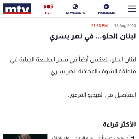
LIVE
NEWSCASTS
PROGRAMS
21:33 PM
13 Aug 2023
en
لبنان الحلو... في نهر بسري
الأخبار
لبنان الحلو... في نهر بسري - MTV Lebanon
سياسة
ناس
لبنان الحلو، ينعكس أيضاً في سحر الطبيعة الجبلية في
منطقة الشوف المحاذية لنهر بسري.
إقتصاد
فن
منوعات
رياضة
التفاصيل في الفيديو المرفق.
كأس العالم
الأكثر قراءة
البرامج
جدول البرامج
أبٌ يعتدي جنسيّاً على بناته الثلاث… واعترافاتٌ