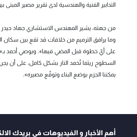
التدابير الفنية والهندسية لدى تقرير مصير المبنى بي
من جهته، يشير المهندس الاستشاري جهاد حيدر أحمد 
وما يرافق الترميم من خلافات قد تقع بين سكان ا
على أيّ خطوة قبل المضي فيها». ويوصي أحمد بـ«تخ
السطوح ريثما تُخمد النار بشكل كامل، على أن يجر
يمكننا الجزم بوضع البناء وتوقّع مصيره».
أهم الأخبار و الفيديوهات في بريدك الال