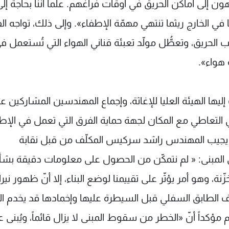
ن إلى أماكن الحريق في أوقات فراغهم. علماً أننا بحاجة إلى
ي الخارج ريثما تنتهي مهمّة الإطفاء». وإلى ذلك، تواجه ال
الحريق، وتعطُّل مولّد تعبئة قناني الهواء التي تُستعمل ف
ا الهيئة العليا للإغاثة، وإجماع المهندسين المشاركين عل
في التعاطي مع المكان لجهة حماية الفرق التي تعمل في الإط
وم؟ يجيب المهندس راشد سركيس المكلّف من قبل نقابة
لمبنى: « لم نتمكّن من الحصول على معلومات دقيقة بشأ
ّنة، وهو أمر يؤثّر على تقييمنا لوضع البناء، إلا أنّ ظهور نير
 الطابق السفلي قبل السيطرة عليها وإخمادها قد يخدم ا
مؤكداً أنّ «الخطر من سقوط المبنى لا يزال قائماً، ويُبنى 