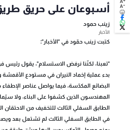
+
A
-
أسبوعان على حريق طريق
A
زينب حمود
الأخبار
كتبت زينب حمّود في "الأخبار":
"تعبنا، لكنّنا نرفض الاستسلام"، يقول رئيس فو
بدء عملية إخماد النيران في مستودع الأقمشة وا
البضائع المكدّسة، فيما يواصل عناصر الإطفاء 
المهندسون الذين كشفوا على البناء، ولا سيّم
الطابق السفلي الثالث للتخفيف من الاحتقان الح
في الطابق السفلي الثالث لم تشتعل بعد ويصع
يمنع وصول الأوكسيجين إليها ورشّ طبقة من 