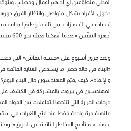
المدني متطوّعين أي لديهم أعمال ومصالح، ويتوجّهو
دخول الأفراد بشكل متواصل وانتظار الفرق دورها ف
تحديات في التجهيزات، من تلف خراطيم المياه بسبب 
أجهزة التنفّس «بعدما أنهكتنا تعبئة نحو 600 قنينة هواء».
وبعد مرور أسبوع على «جلسة النقاش» التي دعت إليه
«البناء في حالة خطر، ما يستدعي العناية الفائقة 
والإنقاذ»، كيف يقيّم المهندسون حال البناء الي
المهندسين في بيروت بالمشاركة في الكشف على ا
درجات الحرارة التي تنتجها التفاعلات بين المواد المخز
ملتهبة مرة واحدة فقط عند فتح الثغرات في سقف
لجهة عدم تأجيج المخاطر الناتجة عن الحريق». ويختم 