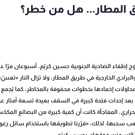
 المطار... هل من خطر؟
ج إطفاء الضاحية الجنوبية حسين كريّم. أسبوعان مرّا ع
لبرادي الخارجية في طريق المطار، ولا تزال النار «تعسّ
محاولات إخمادها بخطوات محفوفة بالمخاطر، كما يُجمع
ا بعد إحداث فتحة كبيرة في السقف بعيدة تسعة أمتار ع
راري. المفاجأة كانت أن كمية كبيرة من البضائع المكدّ
ب سحبها، لذلك، «قرّرنا تطويقها باستخدام سائل رغو
الإسمنت فوقها»، بحسب كريّم.