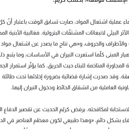
ء عملية اشتعال المواد، صارت تسابق الوقت باعتبار أنّ كلّ
 البيئي لانبعاثات المشتقّات البترولية. فغالبية الأبنية المج
 والأطراف والحروف، و«هي نتاج ما يصدر عن اشتعال مواد
نهيار المبنى كلّما استعرت النيران في الأساسات، وما يتبع 
جاورة المتاخمة للبناء حيث الحريق. كما يؤثّر استمرار الحِ
صقة. وقد صدرت إشارة قضائية بضرورة إخلائها تحت طائلة
نية العاملية من انشقاق الحائط ودخول النيران إليها.
ستجابة لمكافحته. يرفض كريّم الحديث عن تقصير الدفاع ال
طفاء بشكل دائم، «وهذا طبيعي لكون معظم العناصر في الد