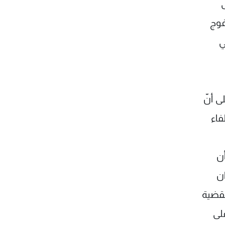
فوج
ي
ى أنّ
فاء
ن
ان
لقضية
على