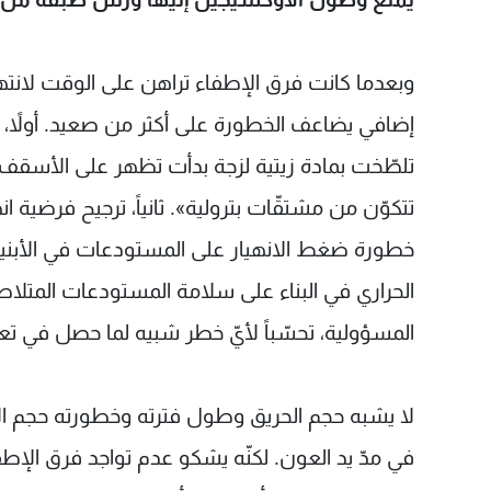
وبعدما كانت فرق الإطفاء تراهن على الوقت لانتها
إضافي يضاعف الخطورة على أكثر من صعيد. أولاً، الأثر
تلطّخت بمادة زيتية لزجة بدأت تظهر على الأسقف
تتكوّن من مشتقّات بترولية». ثانياً، ترجيح فرضية ا
خطورة ضغط الانهيار على المستودعات في الأبنية الم
الحراري في البناء على سلامة المستودعات المتلا
المسؤولية، تحسّباً لأيّ خطر شبيه لما حصل في تعاو
لا يشبه حجم الحريق وطول فترته وخطورته حجم الا
في مدّ يد العون. لكنّه يشكو عدم تواجد فرق الإ