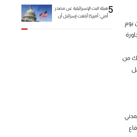
5
هيئة البث الإسرائيلية عن مصدر
أمني: أميركا أبلغت إسرائيل أن
 يوم
"حزب الله" لم يخرق وقف إطلاق
النار أمس في مجدل زون
اورة
وطلبت منها عدم التصعيد
خشية أن يؤثر ذلك على
مفاوضات روما
ذلك من
مل
مدني
فاع