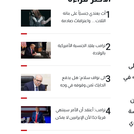
1
أبٌ يعتدي جنسيّاً على بناته
الثلاث… واعترافاتٌ صادمة
2
ترامب يقيّد الجنسية الأميركية
بالولادة
لى
» في
3
الى نواف سلام: هل يدفع
الحايك ثمن وقوفه في وجه
خيّاط؟
ن
4
ترامب: أعتقد أن الأمر سينتهي
سة
قريبًا جدًا لأن الإيرانيين لا يمكن
ي
أن يستمروا على هذا الحال