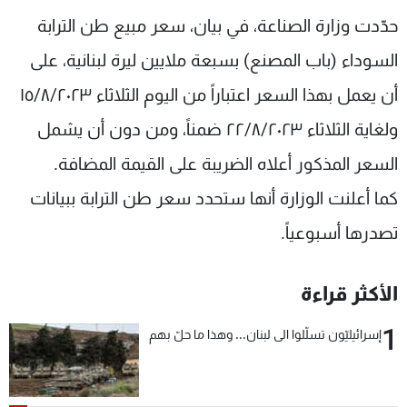
شاهد البرامج
حدّدت وزارة الصناعة، في بيان، سعر مبيع طن الترابة
الترددات
السوداء (باب المصنع) بسبعة ملايين ليرة لبنانية، على
أن يعمل بهذا السعر اعتباراً من اليوم الثلاثاء ١٥/٨/٢٠٢٣
عن MTV
وظائف
الإنـتـاج
تواصل معنا
ولغاية الثلاثاء ٢٢/٨/٢٠٢٣ ضمناً، ومن دون أن يشمل
لاعلاناتكم
شروط الإسـتخدام
السعر المذكور أعلاه الضريبة على القيمة المضافة.
سياسة الخصوصية
كما أعلنت الوزارة أنها ستحدد سعر طن الترابة ببيانات
تصدرها أسبوعياً.
الأكثر قراءة
1
إسرائيليّون تسلّلوا الى لبنان... وهذا ما حلّ بهم