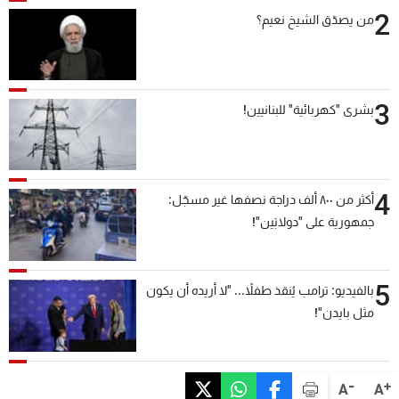
2
من يصدّق الشيخ نعيم؟
3
بشرى "كهربائية" للبنانيين!
4
أكثر من ٨٠٠ ألف دراجة نصفها غير مسجّل:
جمهورية على "دولابَين"!
5
بالفيديو: ترامب يُنقذ طفلاً... "لا أريده أن يكون
مثل بايدن"!
-
+
A
A