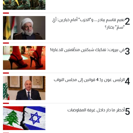
بعد قليل
2
نعيم قاسم يبادر... و"الحزب" أمام خيارين: أيّ
"سمّ" يختار؟
3
في بيروت: تفكيك شبكتين منظّمتين للدعارة!
4
الرئيس عون ردّ 4 قوانين إلى مجلس النواب
5
أخطر ما دار داخل غرفة المفاوضات