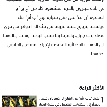
شاهد البرامج
في بلدة عيترون بالجرم المشهود كلا من "ع ق" و
الترددات
المدعوة "ن ف" على متن سيارة نوع "ب أم" اثناء
قيامهما بترويج عملة مزيفة من فئة الـ١٠٠ دولار في قرى
عن MTV
وظائف
الإنـتـاج
تواصل معنا
قضاء بنت جبيل، واعترفا بما نسب اليهما، وتمت إحالتهما
لاعلاناتكم
شروط الإسـتخدام
سياسة الخصوصية
إلى الجهات القضائية المختصة لإجراء المقتضى القانوني
بحقهما.
الأكثر قراءة
1
أنفاق "حزب الله" من البقاع إلى كسروان فجبيل
وصولاً إلى المختارة... التفاصيل في نشرة الأخبار