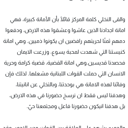
والقى النخلي كلمة المركز قائلًا بأن الأمانة كبيرة، فهي
امانة اجدادنا الذين عاشوا وعشقوا هذه الارض، ودفعوا
دمهم ثمنًا لحريتهم رافضين ان يكونوا ذميين. وهي امانة
كنيستنا التي شهدت لمحبة يسوع، وزرعت الايمان
فحصدنا قديسين.وهي امانة القضية، قضية كرامة وحرية
الانسان التي حملت القوات اللبنانية مشعلها. لذلك فإن
وفائنا لهذه الامانة هي بوحدتنا، وبالتخلي عن انانيتنا،
وهدفنا ليس فقط ان نرسخ حضورنا في هذه الارض،
بل هدفنا انيكون حضورنا فاعل ومجتمعنا حيّ.
والجميع يشهد على العلاقة بين القوات ودير الاحمر، وقد