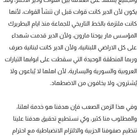
يكون لأن الدير كانت قوات قبل ان تنشأ القوات، لأنها
كانت ملتزمة بالخط التاريخي للجماعة منذ ايام البطريرك
المؤسس مار يوحنا مارون، ولأن الدير قدمت شهداء
على كل الاراضي اللبنانية، ولأن الدير كانت لبنانية صرف
وربما المنطقة الوحيدة التي سقطت على ابوابها التيارات
العروبية والسورية واليسارية، لأن اهلها لا يُباعون ولا
يُشترون، ولا يخافون من الاضطهاد.
وفي هذا الزمن الصعب فإن هدفنا هو خدمة اهلنا،
والمطلوب منا كثير، وكي نستطيع تحقيق هدفنا علينا
تنظيم صفوفنا الحزبية والالتزام الانضباطية مع احترام