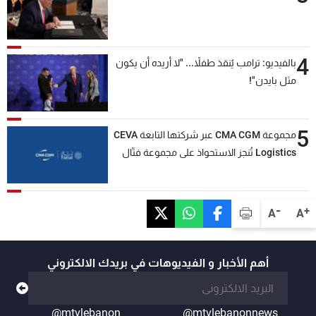
4
بالفيديو: ترامب يُنقذ طفلاً... "لا أريده أن يكون
مثل بايدن"!
5
مجموعة CMA CGM عبر شركتها التابعة CEVA
Logistics تُنجز الاستحواذ على مجموعة فتّال
-
+
A
A
أهم الأخبار و الفيديوهات في بريدك الالكتروني
@mtvlebanon
@mtvlebanonnews