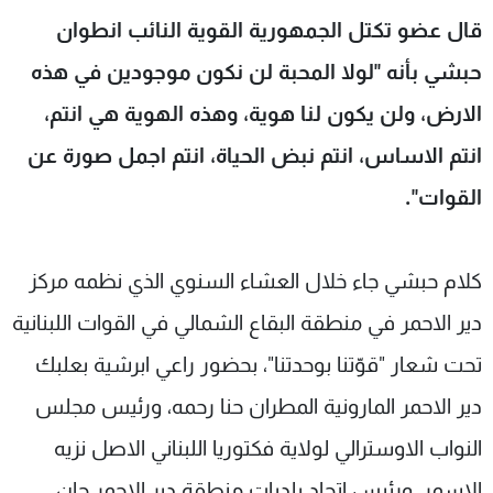
شاهد البرامج
قال عضو تكتل الجمهورية القوية النائب انطوان
الترددات
حبشي بأنه "لولا المحبة لن نكون موجودين في هذه
الارض، ولن يكون لنا هوية، وهذه الهوية هي انتم،
عن MTV
وظائف
الإنـتـاج
تواصل معنا
انتم الاساس، انتم نبض الحياة، انتم اجمل صورة عن
لاعلاناتكم
شروط الإسـتخدام
القوات".
سياسة الخصوصية
كلام حبشي جاء خلال العشاء السنوي الذي نظمه مركز
دير الاحمر في منطقة البقاع الشمالي في القوات اللبنانية
تحت شعار "قوّتنا بوحدتنا"، بحضور راعي ابرشية بعلبك
دير الاحمر المارونية المطران حنا رحمه، ورئيس مجلس
النواب الاوسترالي لولاية فكتوريا اللبناني الاصل نزيه
الاسمر، ورئيس اتحاد بلديات منطقة دير الاحمر جان