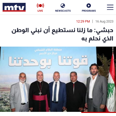
LIVE
NEWSCASTS
PROGRAMS
12:29 PM
16 Aug 2023
en
حبشي: ما زلنا نستطيع أن نبني الوطن
الأخبار
الذي نحلم به
سياسة
ناس
إقتصاد
فن
منوعات
رياضة
كأس العالم
البرامج
جدول البرامج