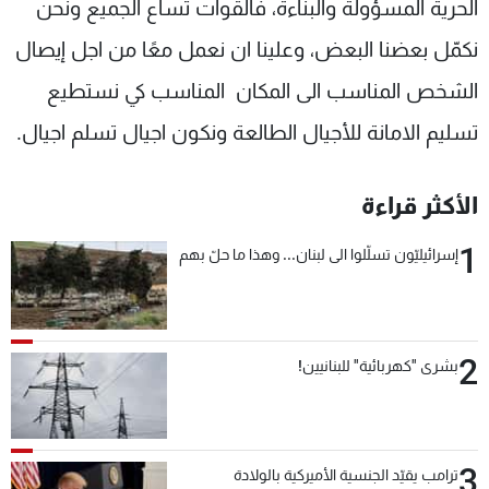
الحرية المسؤولة والبناءة، فالقوات تساع الجميع ونحن
نكمّل بعضنا البعض، وعلينا ان نعمل معًا من اجل إيصال
الشخص المناسب الى المكان المناسب كي نستطيع
تسليم الامانة للأجيال الطالعة ونكون اجيال تسلم اجيال.
الأكثر قراءة
1
إسرائيليّون تسلّلوا الى لبنان... وهذا ما حلّ بهم
2
بشرى "كهربائية" للبنانيين!
3
ترامب يقيّد الجنسية الأميركية بالولادة