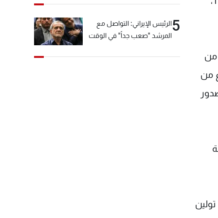
الجارية في بلدة تولين العقارية، وبناءً لسلطة الإشراف على أعمال المساحة التي أولاها له القرار رقم 1926/186،
5
الرئيس الإيراني: التواصل مع
المرشد "صعب جداً" في الوقت
الحالي
 من
ع من
صدور
ة
 تولين