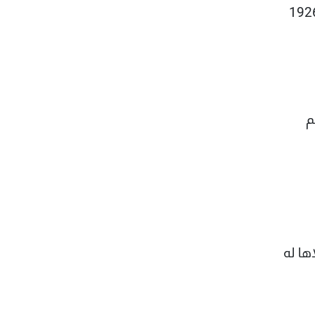
تكمال أعمال المساحة وفقا للقرار رقم 1926/186
م
ها له