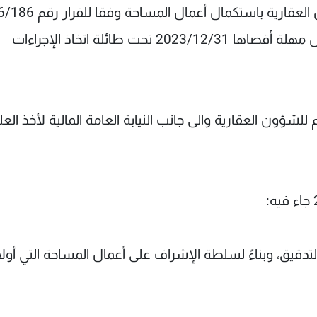
ثانياً: تكليف فرقة المساحة في منطقة ميس الجبل العقارية باس
وإيداعنا المحاضر والمستندات ومحضر الاختتام، خلال مهلة أقصاها 2023/12/31 تحت طائلة اتخاذ الإجراءات
ام للشؤون العقارية والى جانب النيابة العامة المالية لأخذ العل
تدقيق، وبناءً لسلطة الإشراف على أعمال المساحة التي أولا