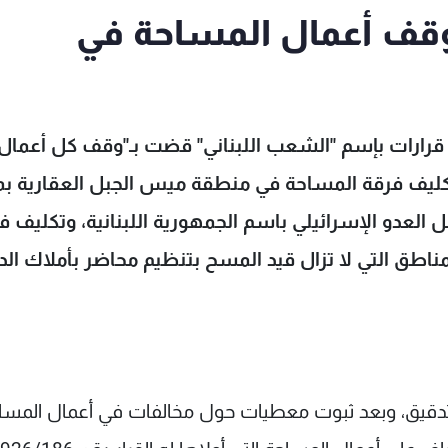
بوقف أعمال المساحة في
صدر القاضي العقاري في النبطية أحمد مزهر 3 قرارات بإسم "الشعب اللبناني" قضت بـ"وقف كل أعمال
وتكليف فرقة المساحة في منطقة ميس الجبل العقارية 
ل العدو الإسرائيلي باسم الجمهورية اللبنانية، وتكليف ف
طق التي لا تزال قيد المسح بتنظيم محاضر بأملاك الد
التدقيق، وبعد ثبوت معطيات حول مخالفات في أعمال المسا