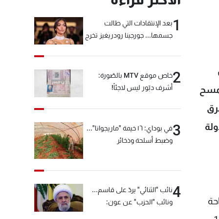
1
بعد الإنتقادات التي طالت
جسمها... جورجينا رودريغيز تخرج
عن صمتها
2
خاص موقع MTV بالصّورة:
أشرف دبّور ليس لاجئاً!
بمسح
رق
ولة
3
في بوداي: ١٦ خيمة "ماريجوانا"...
وضبط أسلحة وذخائر
4
نائب "الثنائي" يردّ على قاسم...
حة
ونائب "الحزب" عن عون:
"انشالله خير"