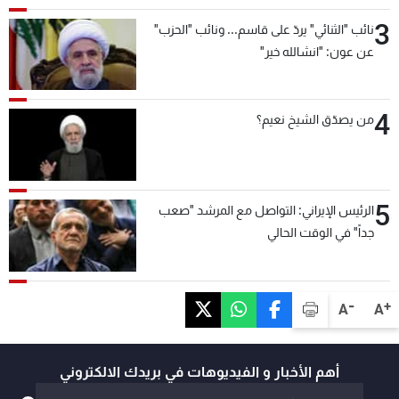
3
نائب "الثنائي" يردّ على قاسم... ونائب "الحزب"
عن عون: "انشالله خير"
4
من يصدّق الشيخ نعيم؟
5
الرئيس الإيراني: التواصل مع المرشد "صعب
جداً" في الوقت الحالي
-
+
A
A
أهم الأخبار و الفيديوهات في بريدك الالكتروني