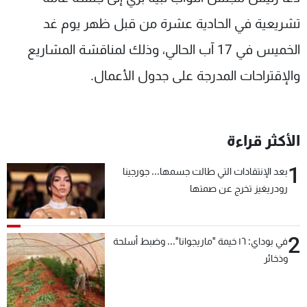
شاهد البرامج
تشريعية في الحادية عشرة من قبل ظهر يوم غد
الترددات
الخميس في 17 آب الحالي، وذلك لمناقشة المشاريع
والإقتراحات المدرجة على جدول الأعمال.
عن MTV
وظائف
الإنـتـاج
تواصل معنا
لاعلاناتكم
شروط الإسـتخدام
سياسة الخصوصية
الأكثر قراءة
1
بعد الإنتقادات التي طالت جسمها... جورجينا
رودريغيز تخرج عن صمتها
2
في بوداي: ١٦ خيمة "ماريجوانا"... وضبط أسلحة
وذخائر