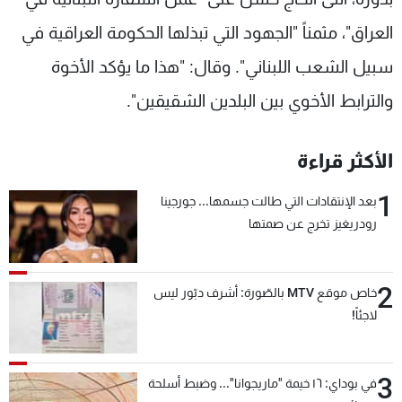
العراق"، مثمناً "الجهود التي تبذلها الحكومة العراقية في
سبيل الشعب اللبناني". وقال: "هذا ما يؤكد الأخوة
والترابط الأخوي بين البلدين الشقيقين".
الأكثر قراءة
1
بعد الإنتقادات التي طالت جسمها... جورجينا
رودريغيز تخرج عن صمتها
2
خاص موقع MTV بالصّورة: أشرف دبّور ليس
لاجئاً!
3
في بوداي: ١٦ خيمة "ماريجوانا"... وضبط أسلحة