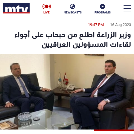
LIVE
NEWSCASTS
PROGRAMS
19:47 PM
16 Aug 2023
en
وزير الزراعة اطلع من حبحاب على أجواء
الأخبار
لقاءات المسؤولين العراقيين
سياسة
ناس
إقتصاد
فن
منوعات
رياضة
كأس العالم
البرامج
جدول البرامج