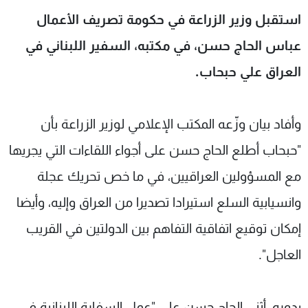
شاهد البرامج
استقبل وزير الزراعة في حكومة تصريف الأعمال
الترددات
عباس الحاج حسن، في مكتبه، السفير اللبناني في
العراق علي حبحاب.
عن MTV
وظائف
الإنـتـاج
تواصل معنا
لاعلاناتكم
شروط الإسـتخدام
وأفاد بيان وزّعه المكتب الإعلامي لوزير الزراعة بأن
سياسة الخصوصية
"حبحاب أطلع الحاج حسن على أجواء اللقاءات التي يجريها
مع المسؤولين العراقيين، في ما خص تحريك عجلة
وانسيابية السلع استيرادا تصديرا من العراق وإليه، وأيضا
إمكان توقيع اتفاقية التفاهم بين الدولتين في القريب
العاجل".
بدوره، أثنى الحاج حسن على "عمل السفارة اللبنانية في