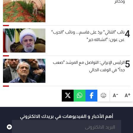
وذخائر
4
نائب "الثنائي" يردّ على قاسم... ونائب "الحزب"
عن عون: "انشالله خير"
5
الرئيس الإيراني: التواصل مع المرشد "صعب
جداً" في الوقت الحالي
-
+
A
A
أهم الأخبار و الفيديوهات في بريدك الالكتروني